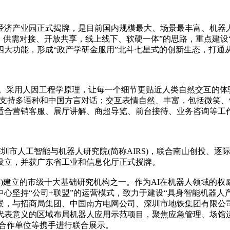
经济产业园正式揭牌，是目前国内规模最大、场景最丰富、机器
，供需对接、开放共享，线上线下、软硬一体”的思路，重点建设
四大功能，形成“政产学研金服用”北斗七星式的创新生态，打通
采用人因工程学原理，让每一个细节更贴近人类自然交互的体
也支持多语种和中国方言对话；交互表情自然、丰富，包括微笑、
。适合营销客服、展厅讲解、商超导览、前台接待、业务咨询等工
市人工智能与机器人研究院(简称AIRS)，联合南山创投、逐
同设立，并获广东省工业和信息化厅正式授牌。
圳)建立的市级十大基础研究机构之一。作为AI在机器人领域的权
心坚持“公司+联盟”的运营模式，致力于建设“具身智能机器人
景，与招商局集团、中国南方电网公司、深圳市地铁集团有限公
代表意义的区域布局机器人应用示范项目，聚焦应急管理、场馆
、合作单位等携手进行联合展示。