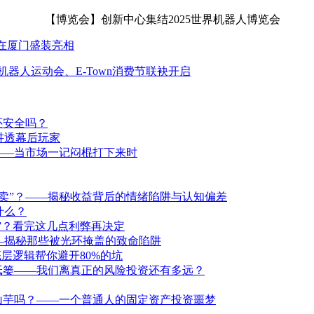
日在厦门盛装亮相
机器人运动会、E-Town消费节联袂开启
还安全吗？
讲透幕后玩家
——当市场一记闷棍打下来时
卖”？——揭秘收益背后的情绪陷阱与认知偏差
什么？
洞”？看完这几点利弊再决定
—揭秘那些被光环掩盖的致命陷阱
层逻辑帮你避开80%的坑
纸篓——我们离真正的风险投资还有多远？
山芋吗？——一个普通人的固定资产投资噩梦