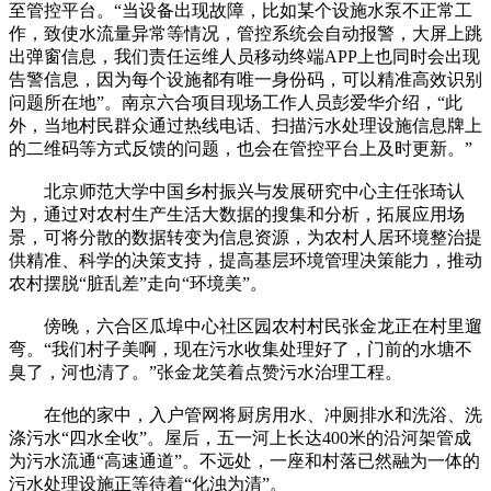
至管控平台。“当设备出现故障，比如某个设施水泵不正常工
作，致使水流量异常等情况，管控系统会自动报警，大屏上跳
出弹窗信息，我们责任运维人员移动终端APP上也同时会出现
告警信息，因为每个设施都有唯一身份码，可以精准高效识别
问题所在地”。南京六合项目现场工作人员彭爱华介绍，“此
外，当地村民群众通过热线电话、扫描污水处理设施信息牌上
的二维码等方式反馈的问题，也会在管控平台上及时更新。”
北京师范大学中国乡村振兴与发展研究中心主任张琦认
为，通过对农村生产生活大数据的搜集和分析，拓展应用场
景，可将分散的数据转变为信息资源，为农村人居环境整治提
供精准、科学的决策支持，提高基层环境管理决策能力，推动
农村摆脱“脏乱差”走向“环境美”。
傍晚，六合区瓜埠中心社区园农村村民张金龙正在村里遛
弯。“我们村子美啊，现在污水收集处理好了，门前的水塘不
臭了，河也清了。”张金龙笑着点赞污水治理工程。
在他的家中，入户管网将厨房用水、冲厕排水和洗浴、洗
涤污水“四水全收”。屋后，五一河上长达400米的沿河架管成
为污水流通“高速通道”。不远处，一座和村落已然融为一体的
污水处理设施正等待着“化浊为清”。