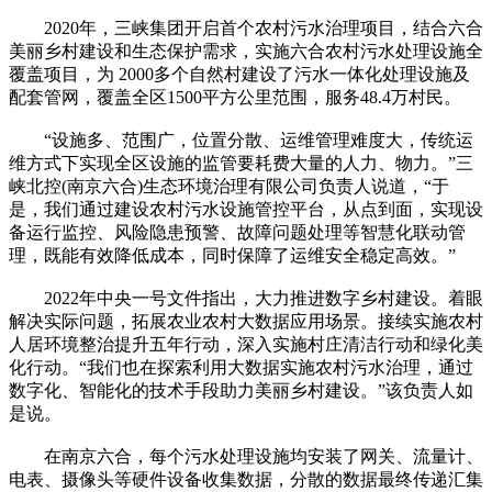
2020年，三峡集团开启首个农村污水治理项目，结合六合
美丽乡村建设和生态保护需求，实施六合农村污水处理设施全
覆盖项目，为 2000多个自然村建设了污水一体化处理设施及
配套管网，覆盖全区1500平方公里范围，服务48.4万村民。
“设施多、范围广，位置分散、运维管理难度大，传统运
维方式下实现全区设施的监管要耗费大量的人力、物力。”三
峡北控(南京六合)生态环境治理有限公司负责人说道，“于
是，我们通过建设农村污水设施管控平台，从点到面，实现设
备运行监控、风险隐患预警、故障问题处理等智慧化联动管
理，既能有效降低成本，同时保障了运维安全稳定高效。”
2022年中央一号文件指出，大力推进数字乡村建设。着眼
解决实际问题，拓展农业农村大数据应用场景。接续实施农村
人居环境整治提升五年行动，深入实施村庄清洁行动和绿化美
化行动。“我们也在探索利用大数据实施农村污水治理，通过
数字化、智能化的技术手段助力美丽乡村建设。”该负责人如
是说。
在南京六合，每个污水处理设施均安装了网关、流量计、
电表、摄像头等硬件设备收集数据，分散的数据最终传递汇集