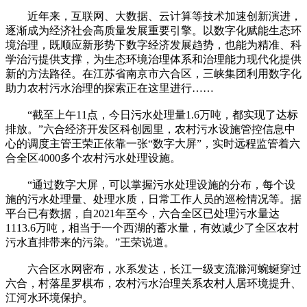
近年来，互联网、大数据、云计算等技术加速创新演进，
逐渐成为经济社会高质量发展重要引擎。以数字化赋能生态环
境治理，既顺应新形势下数字经济发展趋势，也能为精准、科
学治污提供支撑，为生态环境治理体系和治理能力现代化提供
新的方法路径。在江苏省南京市六合区，三峡集团利用数字化
助力农村污水治理的探索正在这里进行……
“截至上午11点，今日污水处理量1.6万吨，都实现了达标
排放。”六合经济开发区科创园里，农村污水设施管控信息中
心的调度主管王荣正依靠一张“数字大屏”，实时远程监管着六
合全区4000多个农村污水处理设施。
“通过数字大屏，可以掌握污水处理设施的分布，每个设
施的污水处理量、处理水质，日常工作人员的巡检情况等。据
平台已有数据，自2021年至今，六合全区已处理污水量达
1113.6万吨，相当于一个西湖的蓄水量，有效减少了全区农村
污水直排带来的污染。”王荣说道。
六合区水网密布，水系发达，长江一级支流滁河蜿蜒穿过
六合，村落星罗棋布，农村污水治理关系农村人居环境提升、
江河水环境保护。