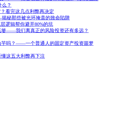
什么？
洞”？看完这几点利弊再决定
—揭秘那些被光环掩盖的致命陷阱
层逻辑帮你避开80%的坑
纸篓——我们离真正的风险投资还有多远？
山芋吗？——一个普通人的固定资产投资噩梦
看懂这五大利弊再下注