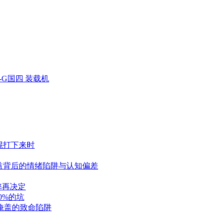
K-G国四 装载机
棍打下来时
益背后的情绪陷阱与认知偏差
弊再决定
0%的坑
掩盖的致命陷阱