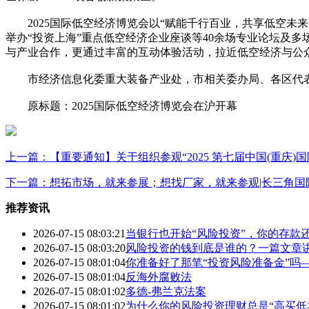
2025国际低空经济博览会以“赋能千行百业，共享低空未来”
举办“投资上海”重点低空经济企业座谈等40余场专业论坛及
与产业合作，更通过丰富的互动体验活动，拉近低空经济与公
市经济信息化委重大装备产业处，市相关委办局、各区代表
原标题：2025国际低空经济博览会在沪开幕
上一篇：【重要通知】关于组织参观“2025 第七届中国(重庆)
下一篇：想拓市场，就来参展；想找厂家，就来参观|长三角国
推荐资讯
2026-07-15 08:03:21
当银行也开始“风险投资”，你的存款
2026-07-15 08:03:20
风险投资的钱到底是谁的？一篇文章
2026-07-15 08:01:04
你准备好了那笔“投资风险准备金”吗
2026-07-15 08:01:04
反海外腐败法
2026-07-15 08:01:02
多德-弗兰克法案
2026-07-15 08:01:02
为什么你的风险投资理财总是“高买低