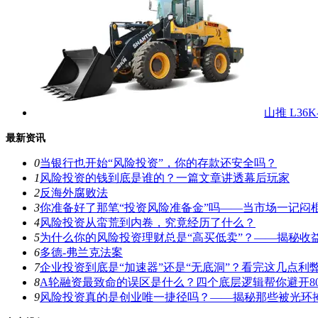
山推 L36
最新资讯
0
当银行也开始“风险投资”，你的存款还安全吗？
1
风险投资的钱到底是谁的？一篇文章讲透幕后玩家
2
反海外腐败法
3
你准备好了那笔“投资风险准备金”吗——当市场一记闷
4
风险投资从蛮荒到内卷，究竟经历了什么？
5
为什么你的风险投资理财总是“高买低卖”？——揭秘收
6
多德-弗兰克法案
7
企业投资到底是“加速器”还是“无底洞”？看完这几点利
8
A轮融资最致命的误区是什么？四个底层逻辑帮你避开8
9
风险投资真的是创业唯一捷径吗？——揭秘那些被光环