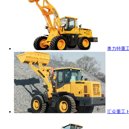
奥力特重工 
汇众重工 H