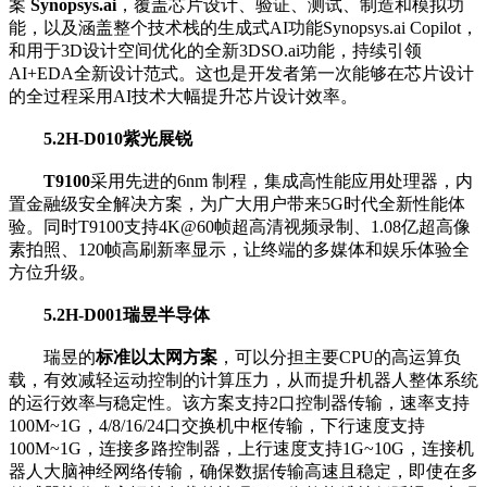
案
Synopsys.ai
，覆盖芯片设计、验证、测试、制造和模拟功
能，以及涵盖整个技术栈的生成式AI功能Synopsys.ai Copilot，
和用于3D设计空间优化的全新3DSO.ai功能，持续引领
AI+EDA全新设计范式。这也是开发者第一次能够在芯片设计
的全过程采用AI技术大幅提升芯片设计效率。
5.2H-D010
紫光展锐
T9100
采用先进的6nm 制程，集成高性能应用处理器，内
置金融级安全解决方案，为广大用户带来5G时代全新性能体
验。同时T9100支持4K@60帧超高清视频录制、1.08亿超高像
素拍照、120帧高刷新率显示，让终端的多媒体和娱乐体验全
方位升级。
5.2H-D001
瑞昱半导体
瑞昱的
标准以太网方案
，可以分担主要CPU的高运算负
载，有效减轻运动控制的计算压力，从而提升机器人整体系统
的运行效率与稳定性。该方案支持2口控制器传输，速率支持
100M~1G，4/8/16/24口交换机中枢传输，下行速度支持
100M~1G，连接多路控制器，上行速度支持1G~10G，连接机
器人大脑神经网络传输，确保数据传输高速且稳定，即使在多