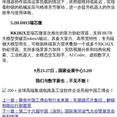
传感器协作或高运算负载的情况下，依然能维持低延迟，实现
毫秒级的机械反应与精准关节驱动，进一步提升机器人的作业
效率与使用体验。
5.2H-D015
瑞芯微
RK182X
是瑞芯微首次推出的算力协处理器，支持3B/7B
大模型突破百token/s输出。具备大算力、高带宽特性，专为端
侧大模型而生，可根据终端算力需求叠加一个或多个RK182X
协处理器。支持多场景算力加持：安防视频分析和结构化检
索、工业机器人、全模态交互助手、AI Codec、虚拟数字人
等。
9月23-27日，国家会展中心5.2H
我们与数字新生，
不见不散！
上一篇：聚焦中国工博会智行未来展：车规级芯片集结，解锁
智能出行新图景
下一篇：第二十六届中国（深圳）国际海洋油气大会暨展览会
胜利闭幕