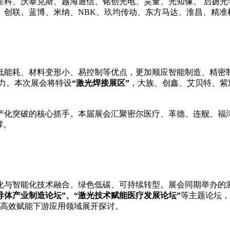
星科、沃泰克斯、越海通信、铭创光电、昊量、光知像、 启扬光
、创联、蓝博、米纳、NBK、玖均传动、东方马达、淮昌、精准
能耗、材料变形小、易控制等优点，更加顺应智能制造、精密制
动力。本次展会将特设
“激光焊接展区”
，大族、创鑫、艾贝特、紫
产化突破的核心抓手。本届展会汇聚密尔医疗、革德、连舰、福
撑。
化与智能化技术融合、绿色低碳、可持续转型。展会同期举办的
导体产业制造论坛”、“激光技术赋能医疗发展论坛”
等主题论坛，
高效赋能下游应用领域展开探讨。