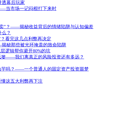
讲透幕后玩家
——当市场一记闷棍打下来时
卖”？——揭秘收益背后的情绪陷阱与认知偏差
什么？
洞”？看完这几点利弊再决定
—揭秘那些被光环掩盖的致命陷阱
层逻辑帮你避开80%的坑
纸篓——我们离真正的风险投资还有多远？
山芋吗？——一个普通人的固定资产投资噩梦
看懂这五大利弊再下注