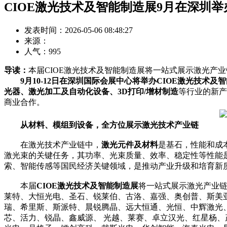
CIOE激光技术及智能制造展9月在深圳
发表时间：2026-05-06 08:48:27
来源：
人气：
995
导读：
本届CIOE激光技术及智能制造展将一站式展示激光产
9月10-12日在深圳国际会展中心将举办CIOE激光技
光器、激光加工及自动化设备、3D打印/增材制造
等行业的新产
商业合作。
从材料、模组到设备，全方位展示激光技术产业链
在激光技术产业链中，
激光元件及材料
是基石，性能和成
激光束的关键任务，其功率、光束质量、效率、稳定性等性能
索、智能传感等国民经济关键领域，是推动产业升级和培育新
本届
CIOE激光技术及智能制造展
将一站式展示激光产业链
莱特、大恒光电、圣石、锐莱伯、古洛、嘉强、奥创普、斯美
瑞、希里斯、斯派特、晨锐腾晶、远大恒通、光恒、中辉激光
芯、活力、锐晶、鑫威源、 光越、莱赛、卓立汉光、红星杨、