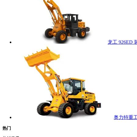
龙工 926ED
奥力特重工 
热门