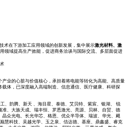
技术在下游加工应用领域的创新发展，集中展示
激光材料、激
用领域提高生产效能，促进商务洽谈与国际交流、多层面促进
个产业的心脏与价值核心，承担着将电能等转化为高能、高质量
终载体，已深度融入高端制造、信息通信、医疗健康、科研探
工、韵腾、新天 、海目星、泰德、艾贝特、紫宸、银湖、 锐
频准、大族天成、瑞丰恒、罗悉激光、亮源、贝林、自贸、德
、晶众光电、长光华芯、格恩、优众半导体、瑞波、华光、飓
、巅慧科技、吴越光学、玉之泉、佶达德、基座、鼎鑫盛、睿克