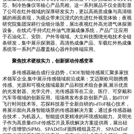
芯、制冷热像仪等核心产品亮相。这一系列展品不仅全面彰显
了公司在红外领域的深厚研发实力，更以高画质成像与高清细
腻的画面表现，为观众带来沉浸式的先进红外视觉体验；夜视
研究院集团深耕行业细分场景，展出夜视红外高光谱气体探测
设备、在线式/手持式红外油气泄漏成像系统，产品广泛应用
于石油化工、安防、户外等领域。大立科技围绕光电技术全链
条研发，集中展示探测器、高清热成像产品、车载红外热成像
系统等一系列产品覆盖核心器件到终端应用。
聚焦技术硬核实力，创新驱动传感变革
多传感器融合成行业趋势，CIOE智能传感展汇聚多家技
术领军企业,集中展示传感领域前沿成果：​艾迈斯欧司朗携携
传感、光源和可视化领域最新产品和技术组合参展,展示优质
的光发射器、光学元件、光传感器等在工业、医疗、可穿戴和
汽车等领域的创新应用。现场将发布多款创新产品，如dTOF
飞行时间技术等。芯探科技基于全新自研的i-dToF核心技术，
将展示面向具身智能场景的传感器解决方案，通过多传感器融
合技术，为机器人、智能提供更精准的环境感知能力。​灵明光
子作为高质量dToF传感芯片及系统解决方案提供商，展出硅
光子倍增管(SiPM)、SPADdToF面阵模组及芯片、SPADdToF