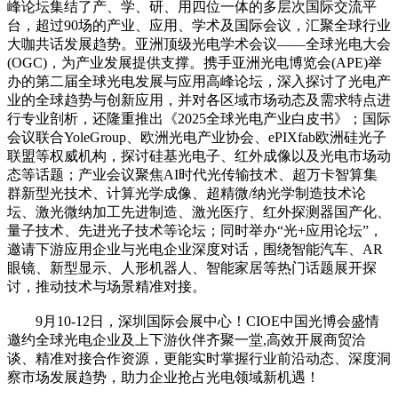
峰论坛集结了产、学、研、用四位一体的多层次国际交流平
台，超过90场的产业、应用、学术及国际会议，汇聚全球行业
大咖共话发展趋势。亚洲顶级光电学术会议——全球光电大会
(OGC)，为产业发展提供支撑。携手亚洲光电博览会(APE)举
办的第二届全球光电发展与应用高峰论坛，深入探讨了光电产
业的全球趋势与创新应用，并对各区域市场动态及需求特点进
行专业剖析，还隆重推出《2025全球光电产业白皮书》；国际
会议联合YoleGroup、欧洲光电产业协会、ePIXfab欧洲硅光子
联盟等权威机构，探讨硅基光电子、红外成像以及光电市场动
态等话题；产业会议聚焦AI时代光传输技术、超万卡智算集
群新型光技术、计算光学成像、超精微/纳光学制造技术论
坛、激光微纳加工先进制造、激光医疗、红外探测器国产化、
量子技术、先进光子技术等论坛；同时举办“光+应用论坛”，
邀请下游应用企业与光电企业深度对话，围绕智能汽车、AR
眼镜、新型显示、人形机器人、智能家居等热门话题展开探
讨，推动技术与场景精准对接。
9月10-12日，深圳国际会展中心！CIOE中国光博会盛情
邀约全球光电企业及上下游伙伴齐聚一堂,高效开展商贸洽
谈、精准对接合作资源，更能实时掌握行业前沿动态、深度洞
察市场发展趋势，助力企业抢占光电领域新机遇！