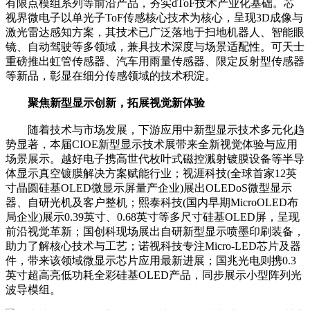
有限点模组系列等前沿产品，夯实dToF技术产业化基础。​芯
视界微电子以单光子ToF传感核心技术为核心，呈现3D成像与
激光雷达感知方案，其技术已广泛落地于扫地机器人、智能眼
镜、自动驾驶等多领域，兼具技术深度与场景适配性。​可天士
重磅推出虹管传感器、汽车用雨量传感器、限定反射型传感器
等新品，彰显在细分传感领域的技术积淀。
聚焦新型显示创新，拓展视觉新体验
随着技术与市场发展，下游应用中新型显示技术多元化趋
势显著，本届CIOE新型显示技术展带来全新视觉体验与应用
场景展示。越好电子携高世代枚叶式磁控溅射镀膜设备等半导
体显示真空镀膜解决方案赋能行业；视涯科技(全球首家12英
寸晶圆硅基OLED微显示屏量产企业)展出OLEDoS微型显示
器、自研光机及客户整机；熙泰科技(国内早期MicroOLED布
局企业)展示0.39英寸、0.68英寸等多尺寸硅基OLED屏，呈现
前沿视觉革新；国创科现场展出自研新型显示喷墨印刷装备，
助力了解核心技术与工艺；诺视科技专注Micro-LED芯片及器
件，带来该领域微显示芯片应用最新进展；国兆光电则携0.3
英寸超高亮低功耗全彩硅基OLED产品，同步展示小型阵列光
波导模组。