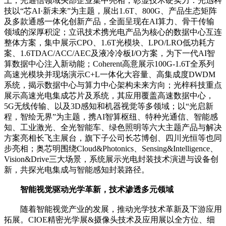
上，光通信领域头部企业集中亮相，彰显技术硬实力：光迅科
技以“芯AI·新未来”为主题，展出1.6T、800G、产品生态矩阵
及多款通感一体化创新产品，全面呈现在AI算力、骨干传输
领域的深厚积淀；立讯技术携光电产品为核心的数据中心互连
整体方案，集中展示CPO、1.6T光模块、LPO/LRO低功耗方
案、1.6TDAC/ACC/AEC及液冷冷板I/O方案，为下一代AI智
算数据中心注入新动能；Coherent高意展示100G-1.6T全系列
高速光模块并现场演示C+L一体化大容量、高集成度DWDM
系统，揭示数据中心与算力中心架构未来方向；光梓科技重点
展示高速光电集成芯片及系统，其应用覆盖高速数据中心，
5G无线传输、以及3D感知和机器视觉等多领域；以“光启新
程，智绘无界”为主题，携AI智算枢纽、特种光通信、智能感
知、工业激光、全光智能车、绿色照明等六大主题产品与解决
方案亮相长飞主展台，旗下子公司长芯博创、四川光恒等也同
步亮相；奥芯明围绕Cloud&Photonics、Sensing&Intelligence、
Vision&Drive三大场景，系统展示光电封装技术演进与设备创
新，共探光电集成与智能感知封装路径。
智能视觉驱动光学革新，技术渗透多元领域
随着智能视觉产业的发展，推动光学技术革新及下游应用
拓展。CIOE精密光学展&摄像头技术及应用展以全方位、细