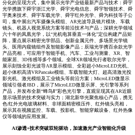
分化的呈现方式，集中展示光学产业链最新产品与技术：舜宇
光学携旗下舜宇浙江光学、舜宇光电信息、舜宇智领技术、舜
宇奥来技术、舜宇车载光学、舜宇红外光学、舜为科技等子公
司，集中展出汽车摄像头模组、AR光波导及镜片模块、车载
镜头、机器人视觉系统方案等前沿技术与产品；深耕光学领域
六十年的凤凰光学，以“光机电算垂直一体化”定位构建产品矩
阵，重点展示精密光学部品、创新金属元件、多场景光学镜
头、医用内窥镜组件及智能影像产品；辰瑞光学携百余款光学
产品亮相，可应用于智能手机、汽车、工业与测量、XR、智
能家居、3D传感等多个领域。全球XR领域先行者歌尔光学，
展示刻蚀全彩光波导AR显示模组、全彩超小MicroLED光机、
超小体积高清VRPancake模组、车载智能大灯、超高清激光投
影光机、激光模组及工业镜头等前沿方案；MicroLED微显示
领域引领者JBD，展示了MicroLED微显示屏、光引擎等系列
产品，并发布全新“蜂鸟Ⅱ”彩色光引擎，直观呈现其在AR近眼
显示场景的技术突破与实力；湖北新华光聚焦核心产品，携无
色/红外光电玻璃材料、非球面精密模压件、红外镜头亮相，
展示其在视频监控、车载、投影机、智能穿戴设备、红外热像
仪等领域的应用发展。
AI渗透+技术突破双轮驱动，加速激光产业智能化升级