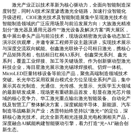
激光产业正以技术革新为核心驱动力，全面向智能制造深
度转型，同时AI技术深度渗透激光全链路，加速行业智能化
升级进程。CIOE激光技术及智能制造展集中呈现激光技术在
智能制造领域的广泛应用场景与前沿发展方向：大族激光精准
划分“激光器及通用元器件”“激光设备及解决方案”两大展区，
集中展出拳头产品与前沿技术，现场设精密激光设备动态加工
演示区供观摩，并邀专家工程师开设主题演讲，实现技术展示
与深度交流双向赋能。创鑫激光联袂子公司桓日激光，携核心
产品矩阵亮相，包括桓日红桐A3系列、创鑫荣光系列、鑫光
系列，覆盖工业焊接、加工等关键场景。作为创新驱动型激光
科技企业，海目星激光展示激光锡球焊接机、切焊一体机、
MicroLED巨量转移设备等前沿产品，聚焦高端制造领域技术
突破。长光华芯采用双展台模式全方位呈现全系列产品，集中
展示其在光制造、光通信、光传感、光显示、光医学五大领域
的最新研发成果，现场更有重磅新品首发，彰显在激光芯片领
域的核心竞争力。华工激光重点输出激光智能装备、自动化产
线及智慧工厂整体解决方案，深度赋能半导体、新能源、汽车
制造等战略新兴产业；杰普特始终坚持以“激光+”的定位，深
耕核心激光技术。此次全新亮相光连接及光电检测相关产品，
深度融合AI赋能构建智能驱动引擎，着力打造“光+AI”融合创
新生态。