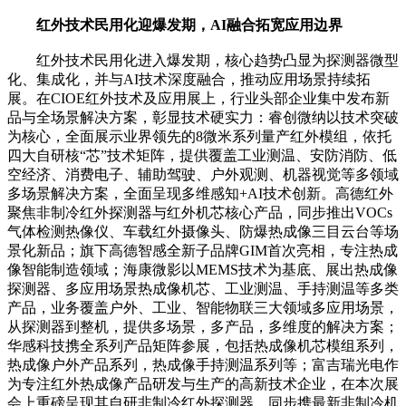
红外技术民用化迎爆发期，AI融合拓宽应用边界
红外技术民用化进入爆发期，核心趋势凸显为探测器微型
化、集成化，并与AI技术深度融合，推动应用场景持续拓
展。在CIOE红外技术及应用展上，行业头部企业集中发布新
品与全场景解决方案，彰显技术硬实力：睿创微纳以技术突破
为核心，全面展示业界领先的8微米系列量产红外模组，依托
四大自研核“芯”技术矩阵，提供覆盖工业测温、安防消防、低
空经济、消费电子、辅助驾驶、户外观测、机器视觉等多领域
多场景解决方案，全面呈现多维感知+AI技术创新。高德红外
聚焦非制冷红外探测器与红外机芯核心产品，同步推出VOCs
气体检测热像仪、车载红外摄像头、防爆热成像三目云台等场
景化新品；旗下高德智感全新子品牌GIM首次亮相，专注热成
像智能制造领域；海康微影以MEMS技术为基底、展出热成像
探测器、多应用场景热成像机芯、工业测温、手持测温等多类
产品，业务覆盖户外、工业、智能物联三大领域多应用场景，
从探测器到整机，提供多场景，多产品，多维度的解决方案；
华感科技携全系列产品矩阵参展，包括热成像机芯模组系列，
热成像户外产品系列，热成像手持测温系列等；富吉瑞光电作
为专注红外热成像产品研发与生产的高新技术企业，在本次展
会上重磅呈现其自研非制冷红外探测器，同步携最新非制冷机