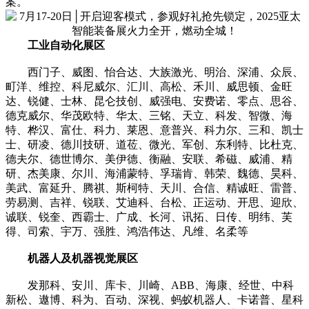
案。
工业自动化展区
西门子、威图、怡合达、大族激光、明治、深浦、众辰、
町洋、维控、科尼威尔、汇川、高松、禾川、威思顿、金旺
达、锐健、士林、昆仑技创、威强电、安费诺、零点、思谷、
德克威尔、华茂欧特、华太、三铭、天立、科发、智微、海
特、桦汉、富仕、科力、莱恩、意普兴、科力尔、三和、凯士
士、研凌、德川技研、道莅、微光、军创、东利特、比杜克、
德夫尔、德世博尔、美伊德、衡融、安联、希磁、威浦、精
研、杰美康、尔川、海浦蒙特、孚瑞肯、韩荣、魏德、昊科、
美武、富延升、腾祺、斯柯特、天川、合信、精诚旺、雷普、
劳易测、吉祥、锐联、艾迪科、台松、正运动、开思、迎欣、
诚联、锐奎、西霸士、广成、长河、讯拓、日传、明纬、芙
得、司索、宇万、强胜、鸿浩伟达、凡维、名柔等
机器人及机器视觉展区
发那科、安川、库卡、川崎、ABB、海康、经世、中科
新松、遨博、科为、百动、深视、蚂蚁机器人、卡诺普、星科