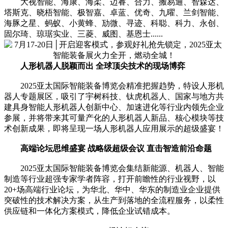
大视智能、海康、海柔、迈睿、合力、搬易通、智森达、
塔斯克、晓梧智能、极智嘉、卓蓝、优奇、九曜、兰剑智能、
海豚之星、蚂蚁、小黄蜂、劢微、寻迹、科聪、科力、永创、
固尔琦、琼琚实业、三菱、威图、基恩士......
人形机器人脱颖而出 全球顶尖技术的现场博弈
2025亚太国际智能装备博览会精准把握趋势，特设人形机
器人专题展区，吸引了宇树科技、钛虎机器人、国家与地方共
建具身智能人形机器人创新中心、加速进化等行业内领先企业
参展，并将带来其可量产化的人形机器人新品、核心模块等技
术创新成果，即将呈现一场人形机器人应用展示的超级盛宴！
高端论坛思维盛宴 战略级超级会议 直击智造前沿命题
2025亚太国际智能装备博览会集结新能源、机器人、智能
制造等行业超强专家学者阵容，打开前瞻性的行业视野，以
20+场高端行业论坛，为华北、华中、华东的制造业企业提供
突破性的技术解决方案，从生产到落地的全流程服务，以柔性
供应链和一体化方案模式，降低企业试错成本。