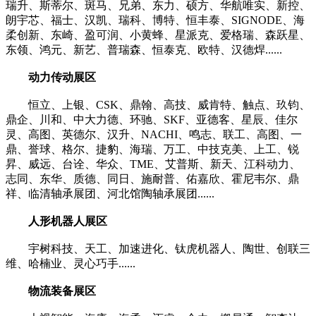
瑞升、斯蒂尔、斑马、兄弟、东力、硕方、华航唯实、新控、
朗宇芯、福士、汉凯、瑞科、博特、恒丰泰、SIGNODE、海
柔创新、东崎、盈可润、小黄蜂、星派克、爱格瑞、森跃星、
东领、鸿元、新艺、普瑞森、恒泰克、欧特、汉德焊......
动力传动展区
恒立、上银、CSK、鼎翰、高技、威肯特、触点、玖钧、
鼎企、川和、中大力德、环驰、SKF、亚德客、星辰、佳尔
灵、高图、英德尔、汉升、NACHI、鸣志、联工、高图、一
鼎、誉球、格尔、捷豹、海瑞、万工、中技克美、上工、锐
昇、威远、台诠、华众、TME、艾普斯、新天、江科动力、
志同、东华、质德、同日、施耐普、佑嘉欣、霍尼韦尔、鼎
祥、临清轴承展团、河北馆陶轴承展团......
人形机器人展区
宇树科技、天工、加速进化、钛虎机器人、陶世、创联三
维、哈楠业、灵心巧手......
物流装备展区