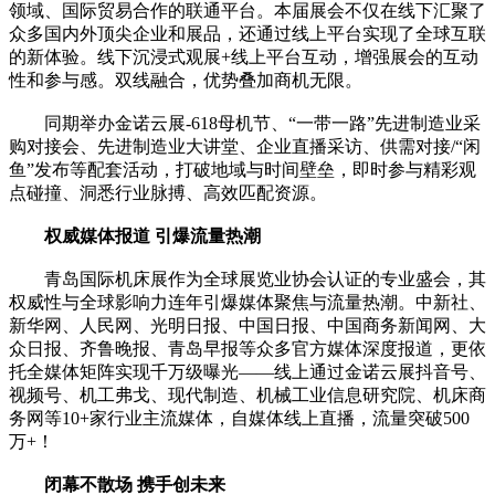
领域、国际贸易合作的联通平台。本届展会不仅在线下汇聚了
众多国内外顶尖企业和展品，还通过线上平台实现了全球互联
的新体验。线下沉浸式观展+线上平台互动，增强展会的互动
性和参与感。双线融合，优势叠加商机无限。
同期举办金诺云展-618母机节、“一带一路”先进制造业采
购对接会、先进制造业大讲堂、企业直播采访、供需对接/“闲
鱼”发布等配套活动，打破地域与时间壁垒，即时参与精彩观
点碰撞、洞悉行业脉搏、高效匹配资源。
权威媒体报道 引爆流量热潮
青岛国际机床展作为全球展览业协会认证的专业盛会，其
权威性与全球影响力连年引爆媒体聚焦与流量热潮。中新社、
新华网、人民网、光明日报、中国日报、中国商务新闻网、大
众日报、齐鲁晚报、青岛早报等众多官方媒体深度报道，更依
托全媒体矩阵实现千万级曝光——线上通过金诺云展抖音号、
视频号、机工弗戈、现代制造、机械工业信息研究院、机床商
务网等10+家行业主流媒体，自媒体线上直播，流量突破500
万+！
闭幕不散场 携手创未来