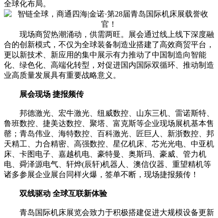
全球化布局。
现场商贸热潮涌动，供需两旺。展会通过线上线下深度融
合的创新模式，不仅为全球装备制造业搭建了高效商贸平台，
更以新技术、新应用的集中展示有力推动了中国制造向智能
化、绿色化、高端化转型，对促进国内国际双循环、推动制造
业高质量发展具有重要战略意义。
展会现场 捷报频传
邦德激光、宏牛激光、纽威数控、山东三机、雷诺斯特、
鲁班数控、捷美达数控、聚塔、富克斯等企业现场展机基本售
罄；青岛伟业、海特数控、百科激光、匠巨人、新浙数控、邦
天精工、力合精密、高强数控、星亿机床、芯光光电、中亚机
床、卡图电子、嘉越机电、豪特曼、奥斯玛、豪威、管力机
电、舜泽源电气、轩烨(辰轩)机器人、澳信仪器、重望精机等
诸多参展企业展台同样火爆，签单不断，现场捷报频传！
双线驱动 全球互联新体验
青岛国际机床展览会致力于积极搭建促进大规模设备更新