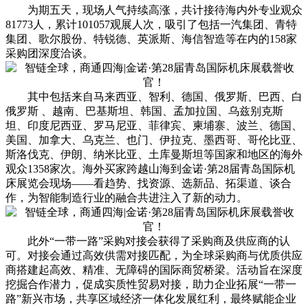
为期五天，现场人气持续高涨，共计接待海内外专业观众
81773人，累计101057观展人次，吸引了包括一汽集团、青特
集团、歌尔股份、特锐德、英派斯、海信智造等在内的158家
采购团深度洽谈。
其中包括来自马来西亚、智利、德国、俄罗斯、巴西、白
俄罗斯 、越南、巴基斯坦、韩国、孟加拉国、乌兹别克斯
坦、印度尼西亚、罗马尼亚、菲律宾、柬埔寨、波兰、德国、
美国、加拿大、乌克兰、也门、伊拉克、墨西哥、哥伦比亚、
斯洛伐克、伊朗、纳米比亚、土库曼斯坦等国家和地区的海外
观众1358家次。海外买家跨越山海到金诺·第28届青岛国际机
床展览会现场——看趋势、找资源、选新品、拓渠道、谈合
作，为智能制造行业的融合共进注入了新的动力。
此外“一带一路”采购对接会获得了采购商及供应商的认
可。对接会通过高效供需对接匹配，为全球采购商与优质供应
商搭建起高效、精准、无障碍的国际商贸桥梁。活动旨在深度
挖掘合作潜力，促成实质性贸易对接，助力企业拓展“一带一
路”新兴市场，共享区域经济一体化发展红利，最终赋能企业