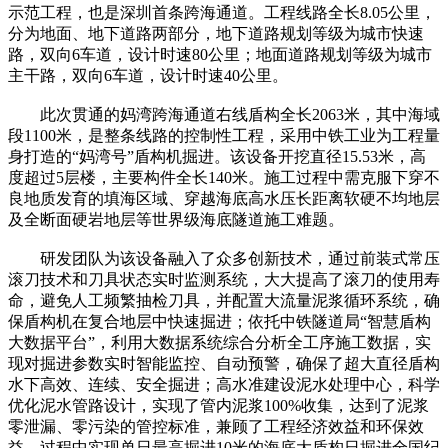
示范工程，也是深圳首条跨海通道。工程线路全长8.05公里，
分为地面、地下道路两部分，地下道路规划等级为城市快速
路，双向6车道，设计时速80公里；地面道路规划等级为城市
主干路，双向6车道，设计时速40公里。
此次贯通的妈湾跨海通道右线盾构全长2063米，其中海域
段1100米，是整条线路的控制性工程，采用中铁工业为工程量
身打造的“妈湾号”盾构机掘进。该设备开挖直径15.53米，高
度超过5层楼，主要构件全长140米。施工过程中需克服下穿不
良地质发育的填海区域、穿越海底高水压长距离软硬不均地层
及全断面硬岩地层等世界级海底隧道施工难题。
研发团队为该设备融入了众多创新技术，通过前装式常压
滚刀技术和刀具状态实时监测系统，大大提高了滚刀的使用寿
命，避免人工频繁抽检刀具，并配置大流量泥浆循环系统，确
保盾构机在复合地层中快速掘进；依托中铁隧道局“智慧盾构
大数据平台”，利用大数据系统综合分析全工序施工数据，实
现对掘进参数实时智能监控、自动预警，确保了超大直径盾构
水下高效、连续、安全掘进；高水准建设泥水处理中心，科学
优化泥水管路设计，实现了管内泥浆100%收集，达到了泥浆
零泄漏、零污染的管控标准，兼顾了工程经济效益和环保效
益，过程中实现单日最高掘进10米的海底大盾构日掘进全国纪