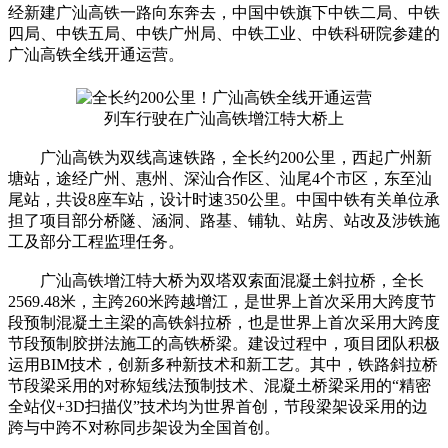
经新建广汕高铁一路向东奔去，中国中铁旗下中铁二局、中铁
四局、中铁五局、中铁广州局、中铁工业、中铁科研院参建的
广汕高铁全线开通运营。
列车行驶在广汕高铁增江特大桥上
广汕高铁为双线高速铁路，全长约200公里，西起广州新
塘站，途经广州、惠州、深汕合作区、汕尾4个市区，东至汕
尾站，共设8座车站，设计时速350公里。中国中铁有关单位承
担了项目部分桥隧、涵洞、路基、铺轨、站房、站改及涉铁施
工及部分工程监理任务。
广汕高铁增江特大桥为双塔双索面混凝土斜拉桥，全长
2569.48米，主跨260米跨越增江，是世界上首次采用大跨度节
段预制混凝土主梁的高铁斜拉桥，也是世界上首次采用大跨度
节段预制胶拼法施工的高铁桥梁。建设过程中，项目团队积极
运用BIM技术，创新多种新技术和新工艺。其中，铁路斜拉桥
节段梁采用的对称短线法预制技术、混凝土桥梁采用的“精密
全站仪+3D扫描仪”技术均为世界首创，节段梁架设采用的边
跨与中跨不对称同步架设为全国首创。