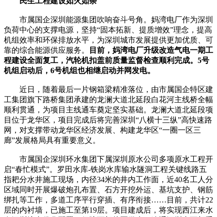
民生工程建设如火如荼
市属国企深圳能源集团吹响奋斗号角。妈湾电厂作为深圳
负荷中心的支撑电源，坚持“固本拓新、提质增效”理念，提高
机组效率和环保排放水平，为深圳城市发展提供更加优质、可
靠的综合能源供应服务。
目前，妈湾电厂升级改造气电一期工
程建设全面复工，汽轮机扣盖前质量监督检查顺利完成。5号
机组启动后，6号机组也相继启动并网发电。
近日，随着最后一片钢箱梁精准落位，由市属国企特区建
工集团旗下路桥集团承建的龙澜大道北延段白花河主线桥全幅
顺利贯通，为项目主线通车奠定坚实基础。龙澜大道北延段项
目位于龙华区，项目完成后将完善深圳“八横十三纵”高快速路
网，对支撑带动龙华区经济发展、构建龙华区“一圈一区三
廊”发展格局具有重要意义。
市属国企深圳环水集团下属深圳原水公司多项原水工程开
启“春忙模式”。罗田水库-铁岗水库输水隧洞工程关键线路五
指耙分水井施工现场，内径34米的井内工作面，近40名工人分
区域同时开展爆破炮孔布置、石方开挖外运、基坑支护、钢筋
绑扎等工作，多道工序平行穿插、有序衔接……目前，共计22
层的内衬墙，已施工至第19层。项目建成后，将实现西江来水