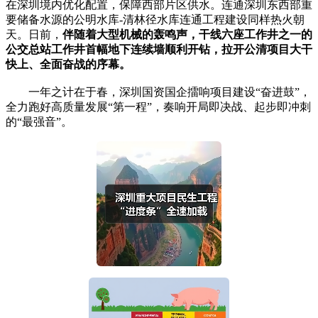
在深圳境内优化配置，保障西部片区供水。连通深圳东西部重
要储备水源的公明水库-清林径水库连通工程建设同样热火朝
天。日前，
伴随着大型机械的轰鸣声，干线六座工作井之一的
公交总站工作井首幅地下连续墙顺利开钻，拉开公清项目大干
快上、全面奋战的序幕。
一年之计在于春，深圳国资国企擂响项目建设“奋进鼓”，
全力跑好高质量发展“第一程”，奏响开局即决战、起步即冲刺
的“最强音”。