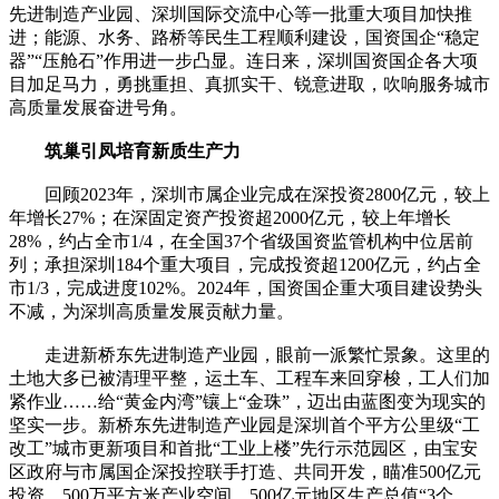
先进制造产业园、深圳国际交流中心等一批重大项目加快推
进；能源、水务、路桥等民生工程顺利建设，国资国企“稳定
器”“压舱石”作用进一步凸显。连日来，深圳国资国企各大项
目加足马力，勇挑重担、真抓实干、锐意进取，吹响服务城市
高质量发展奋进号角。
筑巢引凤培育新质生产力
回顾2023年，深圳市属企业完成在深投资2800亿元，较上
年增长27%；在深固定资产投资超2000亿元，较上年增长
28%，约占全市1/4，在全国37个省级国资监管机构中位居前
列；承担深圳184个重大项目，完成投资超1200亿元，约占全
市1/3，完成进度102%。2024年，国资国企重大项目建设势头
不减，为深圳高质量发展贡献力量。
走进新桥东先进制造产业园，眼前一派繁忙景象。这里的
土地大多已被清理平整，运土车、工程车来回穿梭，工人们加
紧作业……给“黄金内湾”镶上“金珠”，迈出由蓝图变为现实的
坚实一步。新桥东先进制造产业园是深圳首个平方公里级“工
改工”城市更新项目和首批“工业上楼”先行示范园区，由宝安
区政府与市属国企深投控联手打造、共同开发，瞄准500亿元
投资、500万平方米产业空间、500亿元地区生产总值“3个