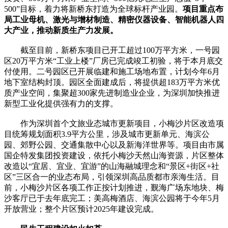
500”目标，着力将新桥东打造为全球标杆产业园。
项目重点布
局工业母机、激光与增材制造、精密仪器设备、智能机器人四
大产业，推动新质生产力发展。
截至目前，新桥东项目已开工超过100万平方米，一号园
区20万平方米“工业上楼”厂房已完成竣工初验，将于本月底交
付使用。二号园区已开展临建和施工场地布置，计划今年6月
地下室结构封顶。园区全面建成后，将提供超183万平方米优
质产业空间，集聚超300家先进制造业企业，为深圳加快推进
新型工业化提供强有力的支撑。
作为深圳首个文旅业态城市更新项目，小梅沙片区改造项
目统筹规划面积3.9平方公里，涉及城市更新单元、海滨公
园、郊野公园、交通集散中心以及新海洋世界等。项目由市属
国企特发集团投资建设，依托小梅沙天然山海资源，片区整体
改造以“宜居、宜业、宜游”的山海融城理念和“景区+街区+社
区”三区合一的业态布局，引领深圳高品质都市亲海生活。目
前，小梅沙片区各项工作正按计划推进，觐海广场东地块、梅
沙客厅已于去年底完工；美高梅酒店、海滨公园将于今年5月
开放营业；整个片区预计2025年建设完成。