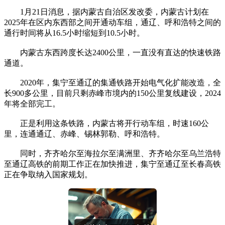
1月21日消息，据内蒙古自治区发改委，内蒙古计划在
2025年在区内东西部之间开通动车组，通辽、呼和浩特之间的
通行时间将从16.5小时缩短到10.5小时。
内蒙古东西跨度长达2400公里，一直没有直达的快速铁路
通道。
2020年，集宁至通辽的集通铁路开始电气化扩能改造，全
长900多公里，目前只剩赤峰市境内的150公里复线建设，2024
年将全部完工。
正是利用这条铁路，内蒙古将开行动车组，时速160公
里，连通通辽、赤峰、锡林郭勒、呼和浩特。
同时，齐齐哈尔至海拉尔至满洲里、齐齐哈尔至乌兰浩特
至通辽高铁的前期工作正在加快推进，集宁至通辽至长春高铁
正在争取纳入国家规划。