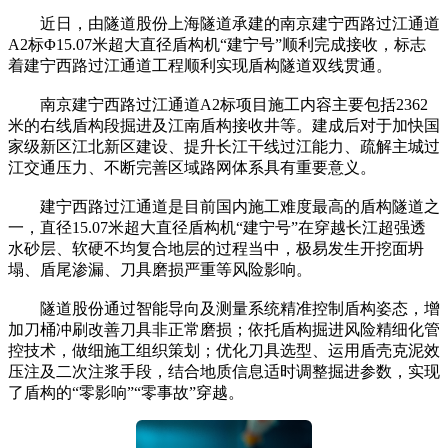
近日，由隧道股份上海隧道承建的南京建宁西路过江通道
A2标Φ15.07米超大直径盾构机“建宁号”顺利完成接收，标志
着建宁西路过江通道工程顺利实现盾构隧道双线贯通。
南京建宁西路过江通道A2标项目施工内容主要包括2362
米的右线盾构段掘进及江南盾构接收井等。建成后对于加快国
家级新区江北新区建设、提升长江干线过江能力、疏解主城过
江交通压力、不断完善区域路网体系具有重要意义。
建宁西路过江通道是目前国内施工难度最高的盾构隧道之
一，直径15.07米超大直径盾构机“建宁号”在穿越长江超强透
水砂层、软硬不均复合地层的过程当中，极易发生开挖面坍
塌、盾尾渗漏、刀具磨损严重等风险影响。
隧道股份通过智能导向及测量系统精准控制盾构姿态，增
加刀桶冲刷改善刀具非正常磨损；依托盾构掘进风险精细化管
控技术，做细施工组织策划；优化刀具选型、运用盾壳克泥效
压注及二次注浆手段，结合地质信息适时调整掘进参数，实现
了盾构的“零影响”“零事故”穿越。