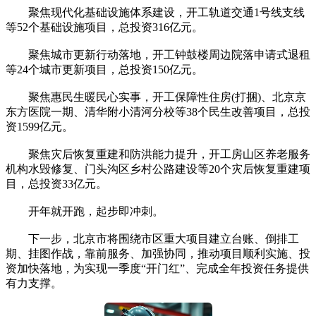
聚焦现代化基础设施体系建设，开工轨道交通1号线支线
等52个基础设施项目，总投资316亿元。
聚焦城市更新行动落地，开工钟鼓楼周边院落申请式退租
等24个城市更新项目，总投资150亿元。
聚焦惠民生暖民心实事，开工保障性住房(打捆)、北京京
东方医院一期、清华附小清河分校等38个民生改善项目，总投
资1599亿元。
聚焦灾后恢复重建和防洪能力提升，开工房山区养老服务
机构水毁修复、门头沟区乡村公路建设等20个灾后恢复重建项
目，总投资33亿元。
开年就开跑，起步即冲刺。
下一步，北京市将围绕市区重大项目建立台账、倒排工
期、挂图作战，靠前服务、加强协同，推动项目顺利实施、投
资加快落地，为实现一季度“开门红”、完成全年投资任务提供
有力支撑。