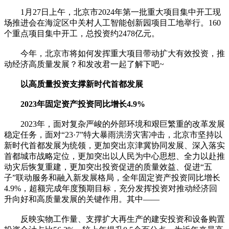
1月27日上午，北京市2024年第一批重大项目集中开工现
场推进会在海淀区中关村人工智能创新园项目工地举行。160
个重点项目集中开工，总投资约2478亿元。
今年，北京市将如何发挥重大项目带动扩大有效投资，推
动经济高质量发展？和发改君一起了解下吧~
以高质量投资支撑新时代首都发展
2023年固定资产投资同比增长4.9%
2023年，面对复杂严峻的外部环境和艰巨繁重的改革发展
稳定任务，面对“23·7”特大暴雨洪涝灾害冲击，北京市坚持以
新时代首都发展为统领，更加突出京津冀协同发展、深入落实
首都城市战略定位，更加突出以人民为中心思想、全力以赴推
动灾后恢复重建，更加突出投资促进的质量效益、促进“五
子”联动服务和融入新发展格局，全年固定资产投资同比增长
4.9%，超额完成年度预期目标，充分发挥投资对推动经济回
升向好和高质量发展的关键作用。其中——
反映实物工作量、支撑扩大再生产的建安投资和设备购置