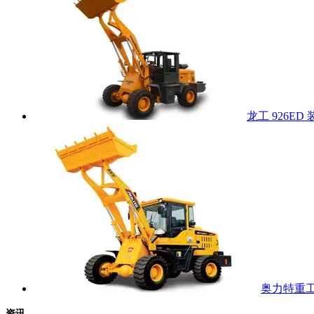
龙工 926ED
奥力特重工 
资讯