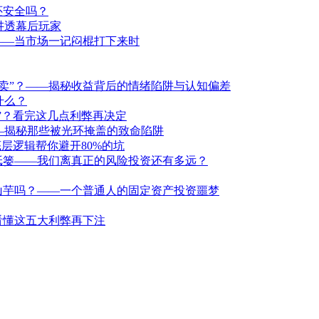
还安全吗？
讲透幕后玩家
——当市场一记闷棍打下来时
卖”？——揭秘收益背后的情绪陷阱与认知偏差
什么？
洞”？看完这几点利弊再决定
—揭秘那些被光环掩盖的致命陷阱
层逻辑帮你避开80%的坑
纸篓——我们离真正的风险投资还有多远？
山芋吗？——一个普通人的固定资产投资噩梦
看懂这五大利弊再下注