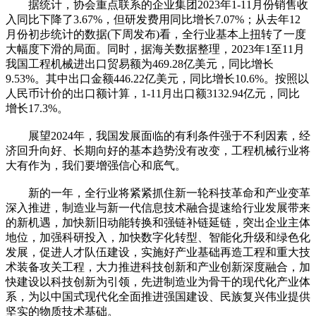
据统计，协会重点联系的企业集团2023年1-11月份销售收
入同比下降了3.67%，但研发费用同比增长7.07%；从去年12
月份初步统计的数据(下周发布)看，全行业基本上扭转了一度
大幅度下滑的局面。同时，据海关数据整理，2023年1至11月
我国工程机械进出口贸易额为469.28亿美元，同比增长
9.53%。其中出口金额446.22亿美元，同比增长10.6%。按照以
人民币计价的出口额计算，1-11月出口额3132.94亿元，同比
增长17.3%。
展望2024年，我国发展面临的有利条件强于不利因素，经
济回升向好、长期向好的基本趋势没有改变，工程机械行业将
大有作为，我们要增强信心和底气。
新的一年，全行业将紧紧抓住新一轮科技革命和产业变革
深入推进，制造业与新一代信息技术融合提速给行业发展带来
的新机遇，加快新旧动能转换和强链补链延链，突出企业主体
地位，加强科研投入，加快数字化转型、智能化升级和绿色化
发展，促进人才队伍建设，实施好产业基础再造工程和重大技
术装备攻关工程，大力推进科技创新和产业创新深度融合，加
快建设以科技创新为引领，先进制造业为骨干的现代化产业体
系，为以中国式现代化全面推进强国建设、民族复兴伟业提供
坚实的物质技术基础。