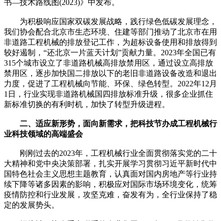
书—技术路线图(2023)》中发布。
为积极响应国家双碳发展战略，践行绿色低碳发展理念，
我们协会配合北京市生态环境、住建等部门推动了北京市在用
非道路工程机械的排放登记工作，为超标设备使用和排放得到
较好遏制，“还北京一片蓝天计划”贡献力量。2023年全国已有
315个城市设立了非道路机械高排放禁用区，通过设立高排放
禁用区，逐步加快国二排放以下的老旧非道路设备改造和退出
力度，促进了工程机械向节能、环保、绿色转型。2022年12月
1日，行业实现非道路机械国四排放标准升级，很多企业抓住
新标准切换的有利时机，加快了转型升级进程。
二、适应新形势，面向新需求，把科技节办成工程机械行
业科技领域的高端盛会
刚刚过去的2023年，工程机械行业全面贯彻落实党的二十
大精神和党中央决策部署，扎实开展学习贯彻习近平新时代中
国特色社会主义思想主题教育，认真面对国内房地产等行业持
续下降等诸多因素的影响，积极应对国际市场环境变化，统筹
疫情防控和行业发展，攻坚克难，奋发有为，全行业保持了稳
定的发展势头。