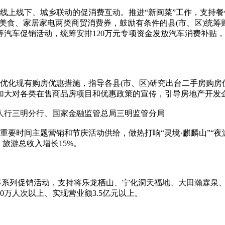
线上线下、城乡联动的促消费互动。推进“新闽菜”工作，支持
餐饮美食、家居家电两类商贸消费券，鼓励有条件的县(市、区)统
节等汽车促销活动，统筹安排120万元专项资金发放汽车消费补
优化现有购房优惠措施，指导各县(市、区)研究出台二手房购
加大对各类在售商品房项目和优惠政策的宣传，引导房地产开发
行三明分行、国家金融监管总局三明监管分局
重要时间主题营销和节庆活动供给，做热打响“灵境·麒麟山”“
旅游总收入增长15%。
康养系列促销活动，支持将乐龙栖山、宁化洞天福地、大田瀚霖泉
万人次以上、实现营业额3.5亿元以上。