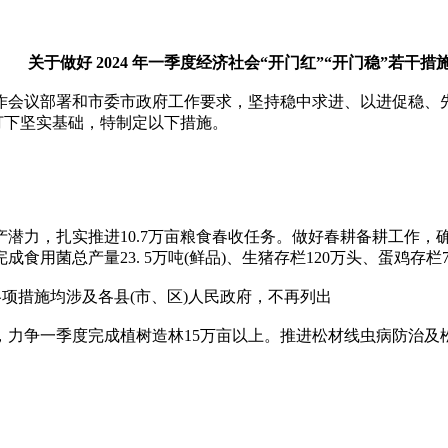
关于做好 2024 年一季度经济社会“开门红”“开门稳”若干措
议部署和市委市政府工作要求，坚持稳中求进、以进促稳、先立
务打下坚实基础，特制定以下措施。
潜力，扎实推进10.7万亩粮食春收任务。做好春耕备耕工作，
用菌总产量23. 5万吨(鲜品)、生猪存栏120万头、蛋鸡存栏7
项措施均涉及各县(市、区)人民政府，不再列出
力争一季度完成植树造林15万亩以上。推进松材线虫病防治及松