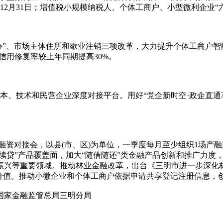
12月31日；增值税小规模纳税人、个体工商户、小型微利企业“六税
通办”、市场主体住所和歇业注销三项改革，大力提升个体工商户
信用修复率较上年同期提高30%。
本、技术和民营企业深度对接平台。用好“党企新时空·政企直通
企融资对接会，以县(市、区)为单位，一季度每月至少组织1场产融
本续贷”产品覆盖面，加大“随借随还”类金融产品创新和推广力
振兴等重要领域。推动林业金融改革，出台《三明市进一步深化
碳票价值。推动小微企业和个体工商户依据申请共享登记注册信息，
家金融监管总局三明分局