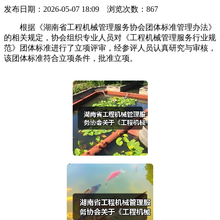
发布日期：2026-05-07 18:09 浏览次数：
867
根据《湖南省工程机械管理服务协会团体标准管理办法》
的相关规定，协会组织专业人员对《工程机械管理服务行业规
范》团体标准进行了立项评审，经参评人员认真研究与审核，
该团体标准符合立项条件，批准立项。