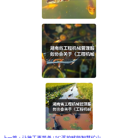
上一篇：让施工更简单 | 5G遥控赋能智慧矿山