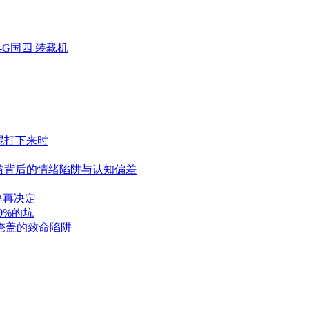
K-G国四 装载机
棍打下来时
益背后的情绪陷阱与认知偏差
弊再决定
0%的坑
掩盖的致命陷阱