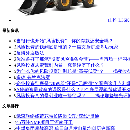
山推 L36
最新资讯
0
当银行也开始“风险投资”，你的存款还安全吗？
1
风险投资的钱到底是谁的？一篇文章讲透幕后玩家
2
反海外腐败法
3
你准备好了那笔“投资风险准备金”吗——当市场一记闷
4
风险投资从蛮荒到内卷，究竟经历了什么？
5
为什么你的风险投资理财总是“高买低卖”？——揭秘收
6
多德-弗兰克法案
7
企业投资到底是“加速器”还是“无底洞”？看完这几点利
8
A轮融资最致命的误区是什么？四个底层逻辑帮你避开8
9
风险投资真的是创业唯一捷径吗？——揭秘那些被光环
文章排行
0
武深联络线荷花特长隧道实现“双线”贯通
1
45万吨NMP项目于河南开工
2
中煤集团鏖战高温 单日单月发电量均创历史新高