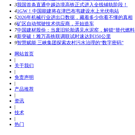
3
我国首条直通中越边境高铁正式进入全线铺轨阶段！
4
1GW！中国能建将在津巴布韦建设水上光伏电站
5
2026年机械行业进出口数据，藏着多少你看不懂的真相
6
矿区自动驾驶技术供应商，开始造车
7
中国建材股份：当废旧轮胎遇见水泥窑，解锁“替代燃料
8
新突破！雅万高铁联调联试时速达到350公里
9
智慧赋能 三峡集团探索农村污水治理的“数字密码”
网站首页
|
关于我们
|
免责声明
|
产品推荐
|
资讯
|
技术
|
热门