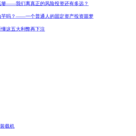
纸篓——我们离真正的风险投资还有多远？
山芋吗？——一个普通人的固定资产投资噩梦
看懂这五大利弊再下注
N 装载机