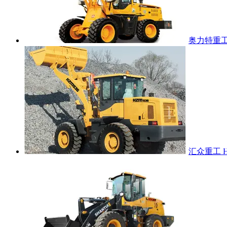
奥力特重工 
汇众重工 H