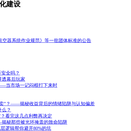
业化建设
航空器系统作业规范》等一批团体标准的公告
还安全吗？
讲透幕后玩家
——当市场一记闷棍打下来时
卖”？——揭秘收益背后的情绪陷阱与认知偏差
什么？
洞”？看完这几点利弊再决定
—揭秘那些被光环掩盖的致命陷阱
层逻辑帮你避开80%的坑