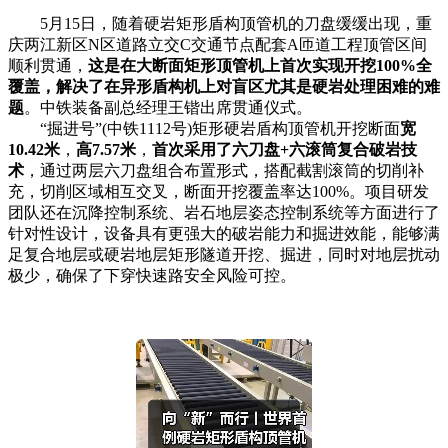
5月15日，随着硬岩矩形盾构顶管机的刀盘缓缓出现，重
庆两江新区N区道路立交C交通节点配套A匝道工程顶管区间
顺利贯通，
这是在大断面矩形顶管机上首次实现开挖100%全
覆盖，解决了在异形盾构机上对盲区尤其是硬岩处理困难的难
题
。中铁装备副总经理王锴出席贯通仪式。
“掘进号”(中铁1112号)矩形硬岩盾构顶管机开挖断面
宽
10.42米
，
高7.57米
，
首次采用了六刀盘+六滚筒复合破岩技
术
，通过两层六刀盘组合布置形式，搭配截割滚筒的切削补
充，切削区域相互交叉，断面开挖覆盖率达100%。项目研发
团队还在沉降控制系统、岩石地层姿态控制系统等方面进行了
针对性设计，设备具有更强大的破岩能力和掘进效能，能够满
足复合地层或硬岩地层矩形隧道开挖、掘进，同时对地层扰动
极少，确保了下穿快速路安全风险可控。