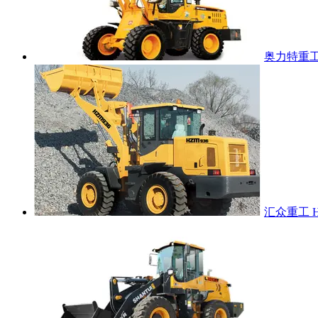
奥力特重工 
汇众重工 H