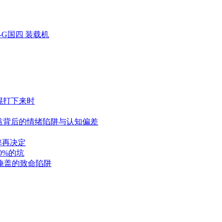
K-G国四 装载机
棍打下来时
益背后的情绪陷阱与认知偏差
弊再决定
0%的坑
掩盖的致命陷阱