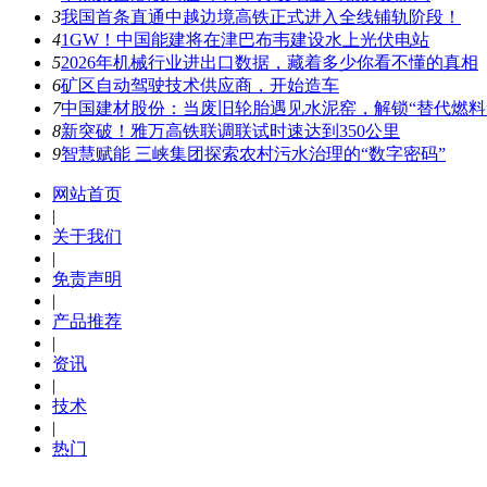
3
我国首条直通中越边境高铁正式进入全线铺轨阶段！
4
1GW！中国能建将在津巴布韦建设水上光伏电站
5
2026年机械行业进出口数据，藏着多少你看不懂的真相
6
矿区自动驾驶技术供应商，开始造车
7
中国建材股份：当废旧轮胎遇见水泥窑，解锁“替代燃料
8
新突破！雅万高铁联调联试时速达到350公里
9
智慧赋能 三峡集团探索农村污水治理的“数字密码”
网站首页
|
关于我们
|
免责声明
|
产品推荐
|
资讯
|
技术
|
热门