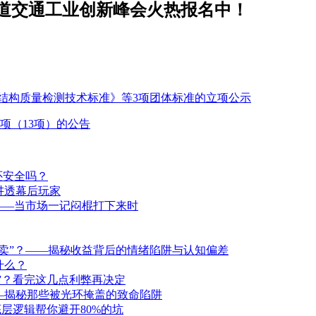
道交通工业创新峰会火热报名中！
结构质量检测技术标准》等3项团体标准的立项公示
项（13项）的公告
还安全吗？
讲透幕后玩家
——当市场一记闷棍打下来时
卖”？——揭秘收益背后的情绪陷阱与认知偏差
什么？
洞”？看完这几点利弊再决定
—揭秘那些被光环掩盖的致命陷阱
层逻辑帮你避开80%的坑