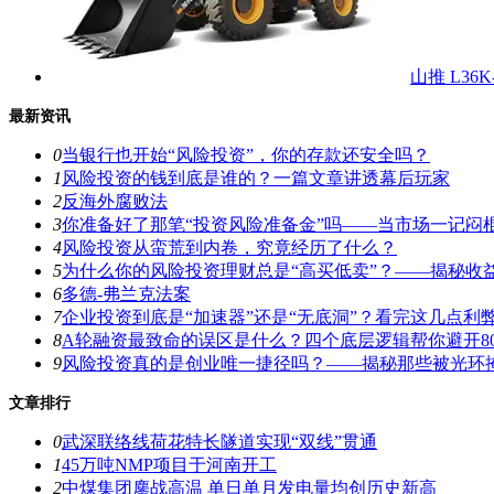
山推 L36
最新资讯
0
当银行也开始“风险投资”，你的存款还安全吗？
1
风险投资的钱到底是谁的？一篇文章讲透幕后玩家
2
反海外腐败法
3
你准备好了那笔“投资风险准备金”吗——当市场一记闷
4
风险投资从蛮荒到内卷，究竟经历了什么？
5
为什么你的风险投资理财总是“高买低卖”？——揭秘收
6
多德-弗兰克法案
7
企业投资到底是“加速器”还是“无底洞”？看完这几点利
8
A轮融资最致命的误区是什么？四个底层逻辑帮你避开8
9
风险投资真的是创业唯一捷径吗？——揭秘那些被光环
文章排行
0
武深联络线荷花特长隧道实现“双线”贯通
1
45万吨NMP项目于河南开工
2
中煤集团鏖战高温 单日单月发电量均创历史新高