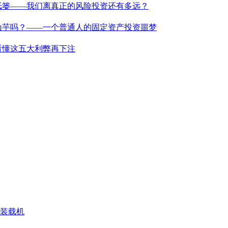
纸篓——我们离真正的风险投资还有多远？
山芋吗？——一个普通人的固定资产投资噩梦
看懂这五大利弊再下注
N 装载机