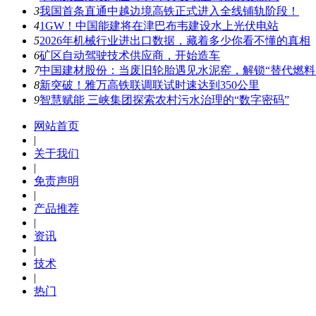
3
我国首条直通中越边境高铁正式进入全线铺轨阶段！
4
1GW！中国能建将在津巴布韦建设水上光伏电站
5
2026年机械行业进出口数据，藏着多少你看不懂的真相
6
矿区自动驾驶技术供应商，开始造车
7
中国建材股份：当废旧轮胎遇见水泥窑，解锁“替代燃料
8
新突破！雅万高铁联调联试时速达到350公里
9
智慧赋能 三峡集团探索农村污水治理的“数字密码”
网站首页
|
关于我们
|
免责声明
|
产品推荐
|
资讯
|
技术
|
热门