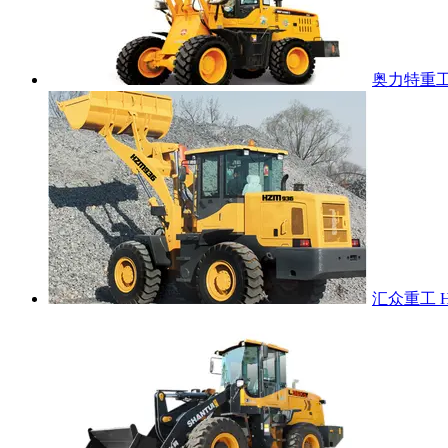
奥力特重工 
汇众重工 H