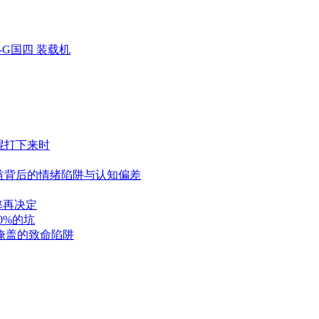
K-G国四 装载机
棍打下来时
益背后的情绪陷阱与认知偏差
弊再决定
0%的坑
掩盖的致命陷阱