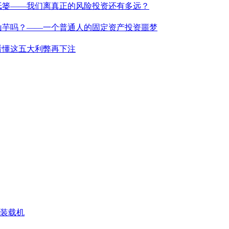
纸篓——我们离真正的风险投资还有多远？
山芋吗？——一个普通人的固定资产投资噩梦
看懂这五大利弊再下注
N 装载机