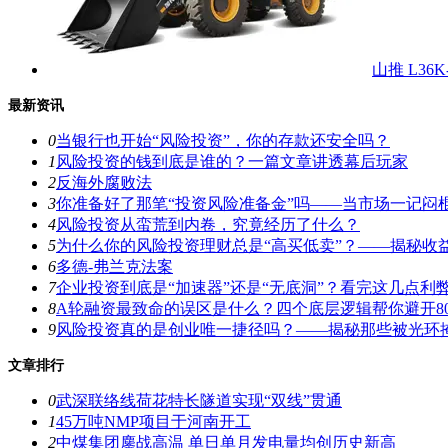
山推 L36
最新资讯
0
当银行也开始“风险投资”，你的存款还安全吗？
1
风险投资的钱到底是谁的？一篇文章讲透幕后玩家
2
反海外腐败法
3
你准备好了那笔“投资风险准备金”吗——当市场一记闷
4
风险投资从蛮荒到内卷，究竟经历了什么？
5
为什么你的风险投资理财总是“高买低卖”？——揭秘收
6
多德-弗兰克法案
7
企业投资到底是“加速器”还是“无底洞”？看完这几点利
8
A轮融资最致命的误区是什么？四个底层逻辑帮你避开8
9
风险投资真的是创业唯一捷径吗？——揭秘那些被光环
文章排行
0
武深联络线荷花特长隧道实现“双线”贯通
1
45万吨NMP项目于河南开工
2
中煤集团鏖战高温 单日单月发电量均创历史新高