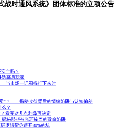
式战时通风系统》团体标准的立项公告
还安全吗？
讲透幕后玩家
——当市场一记闷棍打下来时
卖”？——揭秘收益背后的情绪陷阱与认知偏差
什么？
洞”？看完这几点利弊再决定
—揭秘那些被光环掩盖的致命陷阱
层逻辑帮你避开80%的坑