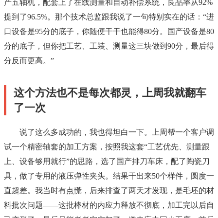
产五轴机，配套上了在线测量和自动补偿系统，良品率从92%
提到了96.5%。那个技术总监跟我说了一句特别实在的话：“进
口设备是95分的底子，你随便干干也能得80分。国产设备是80
分的底子，但你把工艺、工装、测量这三块做到90分，最后得
分反而更高。”
这个方法也不是每次都灵，上周我就翻车
了一次
说了这么多成功的，我也得坦白一下。上周帮一个客户调
试一个精密轴套的加工方案，按照我这套“工艺优先、测量跟
上、设备够用就行”的思路，选了国产排刀车床，配了陶瓷刀
具，做了专用的液压弹性夹头。结果干出来50个样件，圆度一
直超差。我当时有点慌，后来排查了两天才发现，是毛坯的材
料批次问题——这批棒材的内应力释放不彻底，加工完以后自