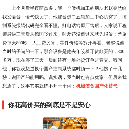
上个月后半夜两点多，我一个做机加工的朋友老赵突然给
我发语音，语气快哭了。他那台进口五轴加工中心趴窝了，控
制系统报错代码完全看不懂。打电话给原厂售后，人家说工程
师最快三天后从德国飞过来，时差还没倒过来就先报价：差旅
费每天800欧，人工费另算，零件价格等拆开再看。老赵说他
当时脑子嗡的一下，那台设备是他去年咬着牙贷款买的，300
多万，现在停了三天，后面还有一堆外贸订单赶着交。我问
他，你就没想过换个国产控制系统临时顶一下？他愣了十几
秒，说国产的能用吗。说实话，我当时也有点犹豫，但后来我
想通了，这事其实就绕不开一个词：
机械装备国产化替代
。
你花高价买的到底是不是安心