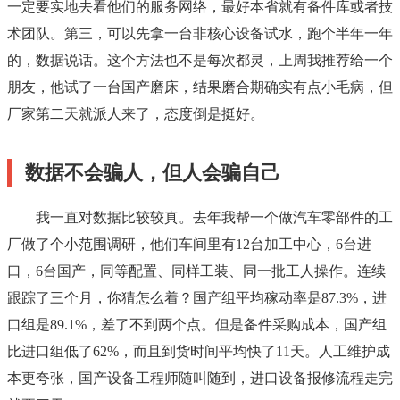
一定要实地去看他们的服务网络，最好本省就有备件库或者技
术团队。第三，可以先拿一台非核心设备试水，跑个半年一年
的，数据说话。这个方法也不是每次都灵，上周我推荐给一个
朋友，他试了一台国产磨床，结果磨合期确实有点小毛病，但
厂家第二天就派人来了，态度倒是挺好。
数据不会骗人，但人会骗自己
我一直对数据比较较真。去年我帮一个做汽车零部件的工
厂做了个小范围调研，他们车间里有12台加工中心，6台进
口，6台国产，同等配置、同样工装、同一批工人操作。连续
跟踪了三个月，你猜怎么着？国产组平均稼动率是87.3%，进
口组是89.1%，差了不到两个点。但是备件采购成本，国产组
比进口组低了62%，而且到货时间平均快了11天。人工维护成
本更夸张，国产设备工程师随叫随到，进口设备报修流程走完