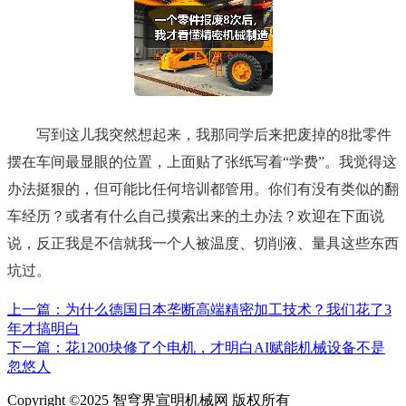
写到这儿我突然想起来，我那同学后来把废掉的8批零件
摆在车间最显眼的位置，上面贴了张纸写着“学费”。我觉得这
办法挺狠的，但可能比任何培训都管用。你们有没有类似的翻
车经历？或者有什么自己摸索出来的土办法？欢迎在下面说
说，反正我是不信就我一个人被温度、切削液、量具这些东西
坑过。
上一篇：为什么德国日本垄断高端精密加工技术？我们花了3
年才搞明白
下一篇：花1200块修了个电机，才明白AI赋能机械设备不是
忽悠人
Copyright ©2025 智穹界宣明机械网 版权所有