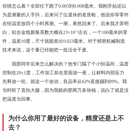
你猜怎么着？全部往下跑了0.005到0.008毫米。我刚开始还以
为是测量的人手抖，后来问了位退休的老质检，他说你等零件
在恒温室放四个小时再测。一测，果然回来了。后来我才弄明
白，铝合金线膨胀系数大概在23×10⁻⁶左右，一个100毫米的零
件，温差10度，尺寸就能差出0.023毫米。对于精密机械制造
技术来说，这个量已经能把一批活全干废。
我那同学后来怎么解决的？他专门隔了个小恒温间，温度
控制在20±1度，工件加工前在里面放一夜，让材料内部应力
先释放一轮。就这一个改动，良品率从62%直接蹦到89%。我
当时听了直拍大腿，因为我赔的那两万多块钱，说白了就是没
把温度当回事。
为什么你用了最好的设备，精度还是上不
去？