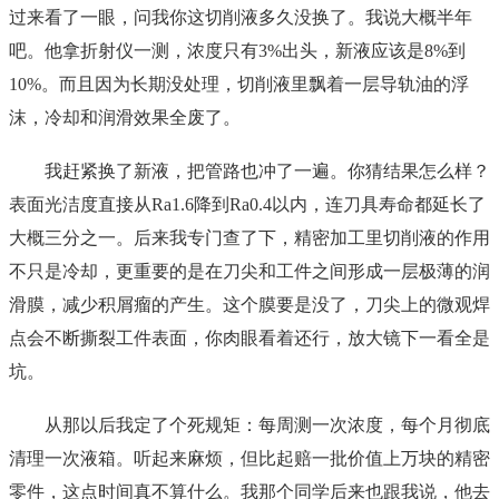
过来看了一眼，问我你这切削液多久没换了。我说大概半年
吧。他拿折射仪一测，浓度只有3%出头，新液应该是8%到
10%。而且因为长期没处理，切削液里飘着一层导轨油的浮
沫，冷却和润滑效果全废了。
我赶紧换了新液，把管路也冲了一遍。你猜结果怎么样？
表面光洁度直接从Ra1.6降到Ra0.4以内，连刀具寿命都延长了
大概三分之一。后来我专门查了下，精密加工里切削液的作用
不只是冷却，更重要的是在刀尖和工件之间形成一层极薄的润
滑膜，减少积屑瘤的产生。这个膜要是没了，刀尖上的微观焊
点会不断撕裂工件表面，你肉眼看着还行，放大镜下一看全是
坑。
从那以后我定了个死规矩：每周测一次浓度，每个月彻底
清理一次液箱。听起来麻烦，但比起赔一批价值上万块的精密
零件，这点时间真不算什么。我那个同学后来也跟我说，他去