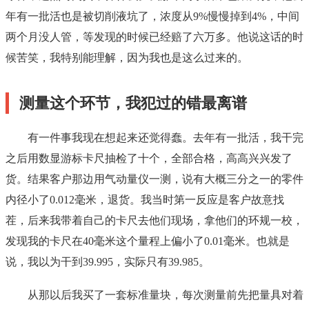
年有一批活也是被切削液坑了，浓度从9%慢慢掉到4%，中间
两个月没人管，等发现的时候已经赔了六万多。他说这话的时
候苦笑，我特别能理解，因为我也是这么过来的。
测量这个环节，我犯过的错最离谱
有一件事我现在想起来还觉得蠢。去年有一批活，我干完
之后用数显游标卡尺抽检了十个，全部合格，高高兴兴发了
货。结果客户那边用气动量仪一测，说有大概三分之一的零件
内径小了0.012毫米，退货。我当时第一反应是客户故意找
茬，后来我带着自己的卡尺去他们现场，拿他们的环规一校，
发现我的卡尺在40毫米这个量程上偏小了0.01毫米。也就是
说，我以为干到39.995，实际只有39.985。
从那以后我买了一套标准量块，每次测量前先把量具对着