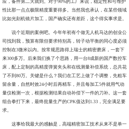
应，备件第二天就到。对于90%的工厂来说，稳定性和可维护
性比那一点点极限精度重要得多。当然我也承认，在某些领域
比如光刻机镜片加工，国产确实还有差距，这个得实事求是。
说个近期的案例吧。今年年初有个做无人机马达的创业公
司找到我，预算有限但要求特别高，转子动平衡的同心度必须
控制在3微米以内。按常规思路得上瑞士的精密磨床，一套下
来300多万。后来我们换了个思路，用一台8成新的国产数控车
床，配上定制的高精度弹簧夹头和在线测量补偿系统，总共花
了不到80万。关键是什么？我们在工艺上做了个调整，先粗车
留余量，自然时效24小时后再精车，并且每加工5件就用气动
量仪检测一次，根据检测结果自动补偿下一件的刀补。这一套
组合拳打下来，最终批量生产的CPK值达到1.33，完全满足要
求。
这事给我最大的感触是，高端精密加工技术从来不是单一