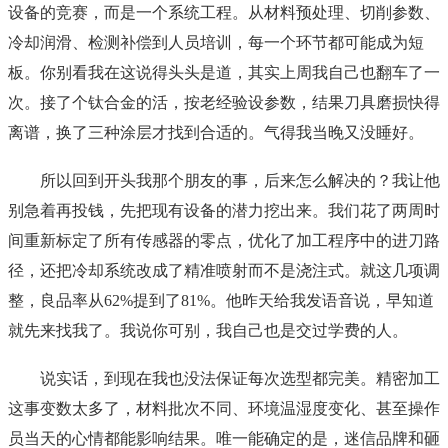
设备的竞赛，而是一个系统工程。从材料预处理、切削参数、
冷却润滑、检测补偿到人员培训，每一个环节都可能成为短
板。你别看我在这说得头头是道，其实上周我自己也翻车了一
次。接了个钛合金的活，按老经验设参数，结果刀具磨损快得
离谱，换了三种涂层才找到合适的。气得我当晚又没睡好。
所以回到开头我那个朋友的事，后来怎么解决的？我让他
别急着再投钱，先把现有设备的潜力挖出来。我们花了两周时
间重新标定了所有传感器的零点，优化了加工程序中的进刀路
径，还把冷却系统改成了精准喷射而不是浇注式。就这几项调
整，良品率从62%提到了81%。他昨天给我发语音说，早知道
就先来找我了。我说你可别，我自己也是交过学费的人。
说实话，到现在我也没法保证每次选型都完美。精密加工
这事变数太多了，材料批次不同、环境温湿度变化、甚至操作
员当天的心情都能影响结果。唯一能确定的是，迷信品牌和砸