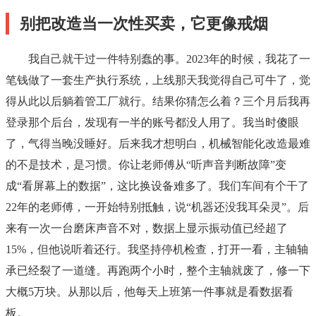
别把改造当一次性买卖，它更像戒烟
我自己就干过一件特别蠢的事。2023年的时候，我花了一
笔钱做了一套生产执行系统，上线那天我觉得自己可牛了，觉
得从此以后躺着管工厂就行。结果你猜怎么着？三个月后我再
登录那个后台，发现有一半的账号都没人用了。我当时傻眼
了，气得当晚没睡好。后来我才想明白，机械智能化改造最难
的不是技术，是习惯。你让老师傅从“听声音判断故障”变
成“看屏幕上的数据”，这比换设备难多了。我们车间有个干了
22年的老师傅，一开始特别抵触，说“机器还没我耳朵灵”。后
来有一次一台磨床声音不对，数据上显示振动值已经超了
15%，但他说听着还行。我坚持停机检查，打开一看，主轴轴
承已经裂了一道缝。再跑两个小时，整个主轴就废了，修一下
大概5万块。从那以后，他每天上班第一件事就是看数据看
板。