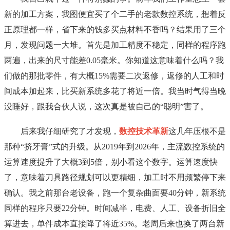
新的加工方案，我图便宜买了个二手的老款数控系统，想着反
正原理都一样，省下来的钱多买点材料不香吗？结果用了三个
月，发现问题一大堆。首先是加工精度不稳定，同样的程序跑
两遍，出来的尺寸能差0.05毫米。你知道这意味着什么吗？我
们做的那批零件，有大概15%需要二次返修，返修的人工和时
间成本加起来，比买新系统多花了将近一倍。我当时气得当晚
没睡好，跟我合伙人说，这次真是被自己的“聪明”害了。
后来我仔细研究了才发现，
数控技术革新
这几年压根不是
那种“挤牙膏”式的升级。从2019年到2026年，主流数控系统的
运算速度提升了大概3到5倍，别小看这个数字。运算速度快
了，意味着刀具路径规划可以更精细，加工时不用频繁停下来
确认。我之前那台老设备，跑一个复杂曲面要40分钟，新系统
同样的程序只要22分钟。时间减半，电费、人工、设备折旧全
算进去，单件成本直接降了将近35%。老周后来也换了两台新