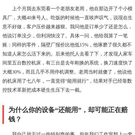
上个月我去东莞看一个老朋友老周，他在那边开了个小模
具厂，大概40来号人。吃饭的时候他一直唉声叹气，说现在生
意不好做，客户压价越来越狠。我问他是订单少了还是怎么，
他说订单没少，但利润快没了。具体一问，他给我算了一笔
账：同样的零件，隔壁厂报价比他低15%，他琢磨了很久都不
知道人家怎么活下来的。后来他托人去看了下，才发现人家车
间里五台数控机床，有三台是去年刚换的系统，换刀速度快了
大概30%，而且几乎不用停机调整。老周当时就傻了，他说他
的机床用了七八年，一直觉得“能用就行”，结果对手已经靠数
控技术革新把成本硬生生压下去一截。
为什么你的设备“还能用”，却可能正在赔
钱？
我自己就干过一件特别蠢的事。前年我们工作室想上一套