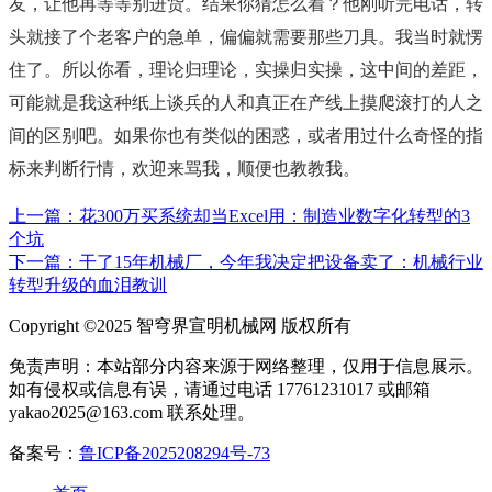
友，让他再等等别进货。结果你猜怎么着？他刚听完电话，转
头就接了个老客户的急单，偏偏就需要那些刀具。我当时就愣
住了。所以你看，理论归理论，实操归实操，这中间的差距，
可能就是我这种纸上谈兵的人和真正在产线上摸爬滚打的人之
间的区别吧。如果你也有类似的困惑，或者用过什么奇怪的指
标来判断行情，欢迎来骂我，顺便也教教我。
上一篇：花300万买系统却当Excel用：制造业数字化转型的3
个坑
下一篇：干了15年机械厂，今年我决定把设备卖了：机械行业
转型升级的血泪教训
Copyright ©2025 智穹界宣明机械网 版权所有
免责声明：本站部分内容来源于网络整理，仅用于信息展示。
如有侵权或信息有误，请通过电话 17761231017 或邮箱
yakao2025@163.com 联系处理。
备案号：
鲁ICP备2025208294号-73