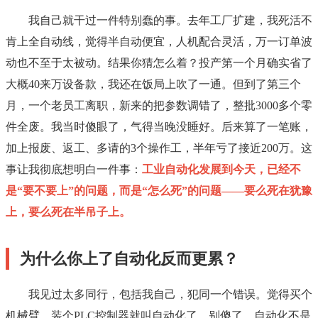
我自己就干过一件特别蠢的事。去年工厂扩建，我死活不
肯上全自动线，觉得半自动便宜，人机配合灵活，万一订单波
动也不至于太被动。结果你猜怎么着？投产第一个月确实省了
大概40来万设备款，我还在饭局上吹了一通。但到了第三个
月，一个老员工离职，新来的把参数调错了，整批3000多个零
件全废。我当时傻眼了，气得当晚没睡好。后来算了一笔账，
加上报废、返工、多请的3个操作工，半年亏了接近200万。这
事让我彻底想明白一件事：
工业自动化发展到今天，已经不
是“要不要上”的问题，而是“怎么死”的问题——要么死在犹豫
上，要么死在半吊子上。
为什么你上了自动化反而更累？
我见过太多同行，包括我自己，犯同一个错误。觉得买个
机械臂、装个PLC控制器就叫自动化了。别傻了。自动化不是