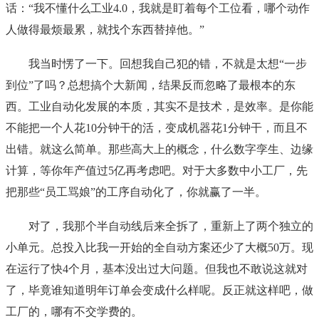
话：“我不懂什么工业4.0，我就是盯着每个工位看，哪个动作
人做得最烦最累，就找个东西替掉他。”
我当时愣了一下。回想我自己犯的错，不就是太想“一步
到位”了吗？总想搞个大新闻，结果反而忽略了最根本的东
西。工业自动化发展的本质，其实不是技术，是效率。是你能
不能把一个人花10分钟干的活，变成机器花1分钟干，而且不
出错。就这么简单。那些高大上的概念，什么数字孪生、边缘
计算，等你年产值过5亿再考虑吧。对于大多数中小工厂，先
把那些“员工骂娘”的工序自动化了，你就赢了一半。
对了，我那个半自动线后来全拆了，重新上了两个独立的
小单元。总投入比我一开始的全自动方案还少了大概50万。现
在运行了快4个月，基本没出过大问题。但我也不敢说这就对
了，毕竟谁知道明年订单会变成什么样呢。反正就这样吧，做
工厂的，哪有不交学费的。