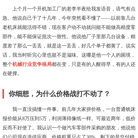
上个月一个开机加工厂的老李半夜给我发语音，语气有点
急。他说自己干了十几年，今年突然看不懂了——以前靠几台
老机床就能活得不错，现在客户动不动就问能不能做高精度零
部件，能不能保证批次一致性。他说他厂子里那几台设备，精
度差了那么一丢丢，就是这一丢丢，好几个单子都黄了。说实
话，我当时听完心里也挺不是滋味。这哪是他一个人的困境，
整个
机械行业竞争格局
都在变，只是有的人醒得早，有的人还
在硬撑。
你细想，为什么价格战打不动了？
我一直没搞懂一件事。前几年大家拼价格，一台普通铣床
报价能从8万压到5万，利润薄得像纸一样。可最近两年，低价
反而不好使了。我认识一个做汽车零部件采购的朋友，他说他
们公司现在选供应商，价格权重只占了30%，剩下的是交付稳