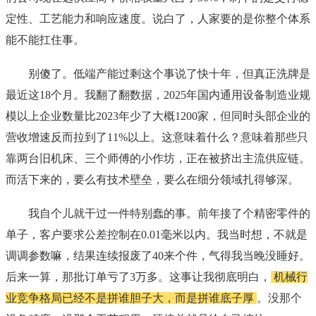
定性、工艺能力和响应速度。说白了，人家要的是你整个体系
能不能扛住事。
别傻了。低端产能过剩这个事说了快十年，但真正洗牌是
最近这18个月。我翻了翻数据，2025年国内通用设备制造业规
模以上企业数量比2023年少了大概1200家，但同时头部企业的
营收增速反而拉到了11%以上。这意味着什么？意味着那些只
靠两台旧机床、三个师傅的小作坊，正在被挤出主流供应链。
而活下来的，要么有技术壁垒，要么在细分领域扎得够深。
我自个儿就干过一件特别蠢的事。前年接了个精密零件的
单子，客户要求公差控制在0.01毫米以内。我当时想，不就是
调调参数嘛，结果连续报废了40来个件，气得我当晚没睡好。
后来一算，那批订单亏了3万多。这事让我彻底明白，
机械行
业竞争格局已经不是拼谁胆子大，而是拼谁底子厚
。没那个