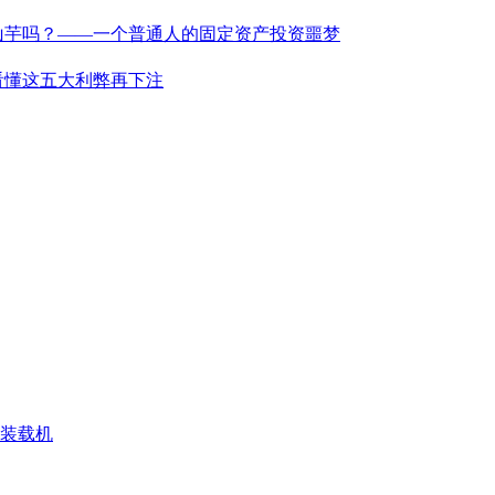
山芋吗？——一个普通人的固定资产投资噩梦
看懂这五大利弊再下注
N 装载机