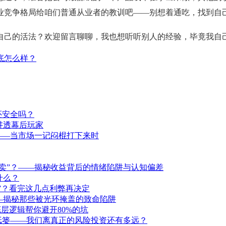
业竞争格局给咱们普通从业者的教训吧——别想着通吃，找到自
自己的活法？欢迎留言聊聊，我也想听听别人的经验，毕竟我自
底怎么样？
还安全吗？
讲透幕后玩家
——当市场一记闷棍打下来时
卖”？——揭秘收益背后的情绪陷阱与认知偏差
什么？
洞”？看完这几点利弊再决定
—揭秘那些被光环掩盖的致命陷阱
层逻辑帮你避开80%的坑
纸篓——我们离真正的风险投资还有多远？