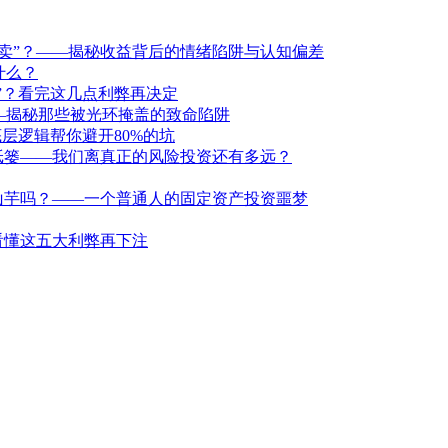
卖”？——揭秘收益背后的情绪陷阱与认知偏差
什么？
洞”？看完这几点利弊再决定
—揭秘那些被光环掩盖的致命陷阱
层逻辑帮你避开80%的坑
纸篓——我们离真正的风险投资还有多远？
山芋吗？——一个普通人的固定资产投资噩梦
看懂这五大利弊再下注