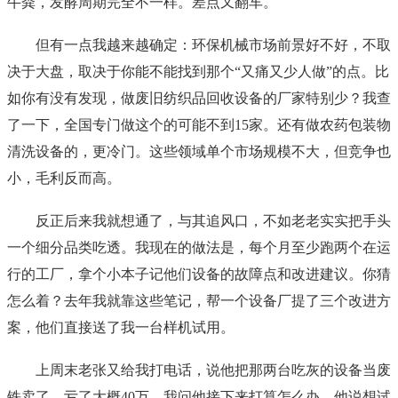
牛粪，发酵周期完全不一样。差点又翻车。
但有一点我越来越确定：环保机械市场前景好不好，不取
决于大盘，取决于你能不能找到那个“又痛又少人做”的点。比
如你有没有发现，做废旧纺织品回收设备的厂家特别少？我查
了一下，全国专门做这个的可能不到15家。还有做农药包装物
清洗设备的，更冷门。这些领域单个市场规模不大，但竞争也
小，毛利反而高。
反正后来我就想通了，与其追风口，不如老老实实把手头
一个细分品类吃透。我现在的做法是，每个月至少跑两个在运
行的工厂，拿个小本子记他们设备的故障点和改进建议。你猜
怎么着？去年我就靠这些笔记，帮一个设备厂提了三个改进方
案，他们直接送了我一台样机试用。
上周末老张又给我打电话，说他把那两台吃灰的设备当废
铁卖了，亏了大概40万。我问他接下来打算怎么办，他说想试