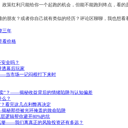
。政策红利只能给你一个起跑的机会，但能不能跑到终点，看的
难的朋友？或者你自己就有类似的经历？评论区聊聊，我也想看
整三年
是看价格
还安全吗？
讲透幕后玩家
——当市场一记闷棍打下来时
卖”？——揭秘收益背后的情绪陷阱与认知偏差
什么？
洞”？看完这几点利弊再决定
—揭秘那些被光环掩盖的致命陷阱
层逻辑帮你避开80%的坑
纸篓——我们离真正的风险投资还有多远？