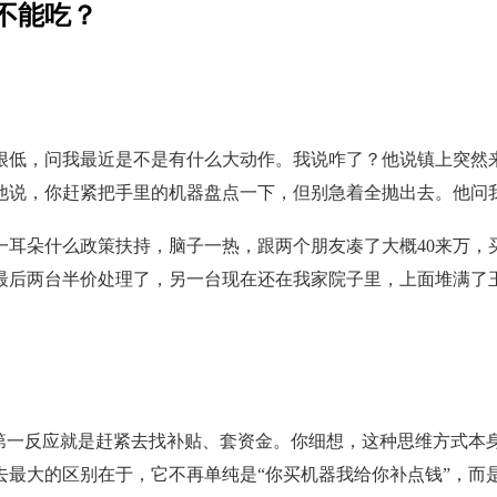
不能吃？
很低，问我最近是不是有什么大动作。我说咋了？他说镇上突然
他说，你赶紧把手里的机器盘点一下，但别急着全抛出去。他问
一耳朵什么政策扶持，脑子一热，跟两个朋友凑了大概40来万，
最后两台半价处理了，另一台现在还在我家院子里，上面堆满了
，第一反应就是赶紧去找补贴、套资金。你细想，这种思维方式本
过去最大的区别在于，它不再单纯是“你买机器我给你补点钱”，