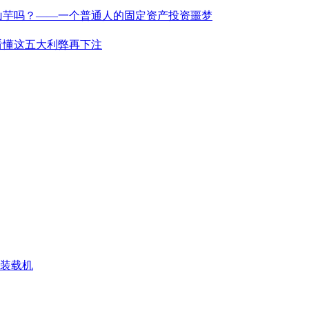
山芋吗？——一个普通人的固定资产投资噩梦
看懂这五大利弊再下注
N 装载机