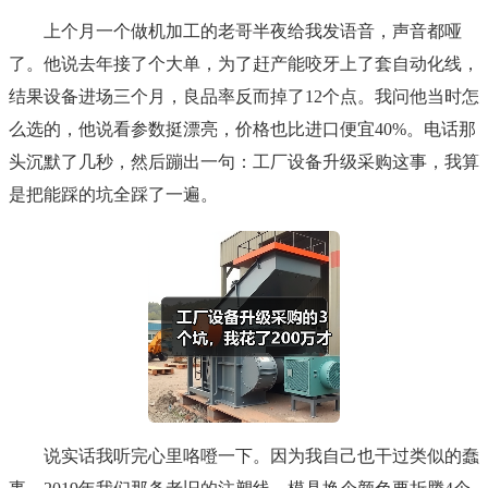
上个月一个做机加工的老哥半夜给我发语音，声音都哑
了。他说去年接了个大单，为了赶产能咬牙上了套自动化线，
结果设备进场三个月，良品率反而掉了12个点。我问他当时怎
么选的，他说看参数挺漂亮，价格也比进口便宜40%。电话那
头沉默了几秒，然后蹦出一句：工厂设备升级采购这事，我算
是把能踩的坑全踩了一遍。
说实话我听完心里咯噔一下。因为我自己也干过类似的蠢