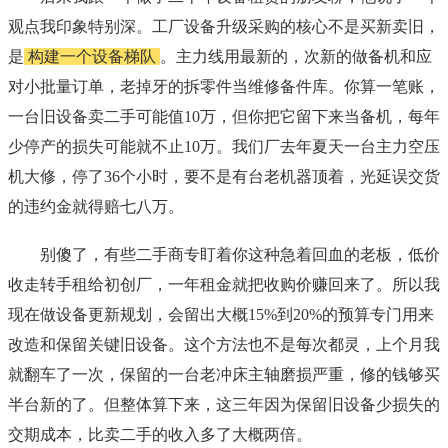
观点我印象特别深。工厂设备升级采购的核心不是买新卖旧，
是
构建一个设备梯队
。主力线用最新的，次新的做备机和应
对小批量订单，老掉牙的拆零件当维修备件库。你算一笔账，
一台旧设备卖二手可能值10万，但你把它留下来当备机，每年
少停产的损失可能就不止10万。我们厂去年夏天一台主力空压
机大修，停了36个小时，要不是有台老机器顶着，光延误交货
的违约金就得赔七八万。
别傻了，有些二手商专盯着你这种急着回血的老板，低价
收走转手租给初创厂，一年租金就把收购价赚回来了。所以我
现在做设备更新规划，会留出大概15%到20%的预算专门用来
改造和保留关键旧设备。这个方法也不是每次都灵，上个月我
就翻车了一次，保留的一台老冲床主轴磨损严重，修的钱够买
半台新的了。但整体算下来，这三年因为保留旧设备少损失的
交期成本，比卖二手的收入多了大概两倍。