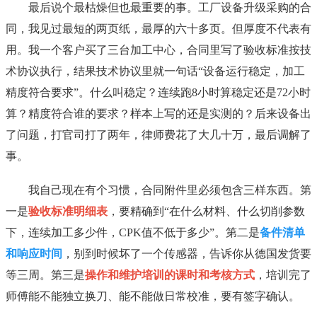
最后说个最枯燥但也最重要的事。工厂设备升级采购的合
同，我见过最短的两页纸，最厚的六十多页。但厚度不代表有
用。我一个客户买了三台加工中心，合同里写了验收标准按技
术协议执行，结果技术协议里就一句话“设备运行稳定，加工
精度符合要求”。什么叫稳定？连续跑8小时算稳定还是72小时
算？精度符合谁的要求？样本上写的还是实测的？后来设备出
了问题，打官司打了两年，律师费花了大几十万，最后调解了
事。
我自己现在有个习惯，合同附件里必须包含三样东西。第
一是
验收标准明细表
，要精确到“在什么材料、什么切削参数
下，连续加工多少件，CPK值不低于多少”。第二是
备件清单
和响应时间
，别到时候坏了一个传感器，告诉你从德国发货要
等三周。第三是
操作和维护培训的课时和考核方式
，培训完了
师傅能不能独立换刀、能不能做日常校准，要有签字确认。