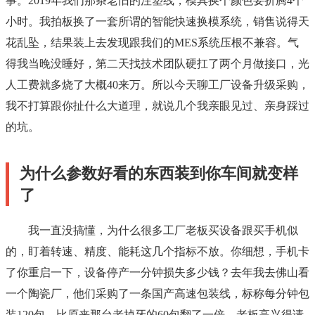
事。2019年我们那条老旧的注塑线，模具换个颜色要折腾4个
小时。我拍板换了一套所谓的智能快速换模系统，销售说得天
花乱坠，结果装上去发现跟我们的MES系统压根不兼容。气
得我当晚没睡好，第二天找技术团队硬扛了两个月做接口，光
人工费就多烧了大概40来万。所以今天聊工厂设备升级采购，
我不打算跟你扯什么大道理，就说几个我亲眼见过、亲身踩过
的坑。
为什么参数好看的东西装到你车间就变样
了
我一直没搞懂，为什么很多工厂老板买设备跟买手机似
的，盯着转速、精度、能耗这几个指标不放。你细想，手机卡
了你重启一下，设备停产一分钟损失多少钱？去年我去佛山看
一个陶瓷厂，他们采购了一条国产高速包装线，标称每分钟包
装120包，比原来那台老掉牙的60包翻了一倍。老板高兴得请