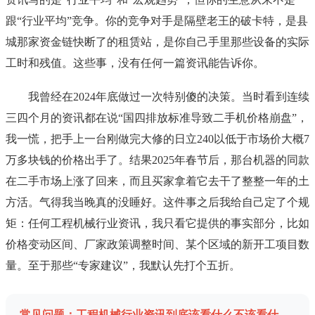
跟“行业平均”竞争。你的竞争对手是隔壁老王的破卡特，是县
城那家资金链快断了的租赁站，是你自己手里那些设备的实际
工时和残值。这些事，没有任何一篇资讯能告诉你。
我曾经在2024年底做过一次特别傻的决策。当时看到连续
三四个月的资讯都在说“国四排放标准导致二手机价格崩盘”，
我一慌，把手上一台刚做完大修的日立240以低于市场价大概7
万多块钱的价格出手了。结果2025年春节后，那台机器的同款
在二手市场上涨了回来，而且买家拿着它去干了整整一年的土
方活。气得我当晚真的没睡好。这件事之后我给自己定了个规
矩：任何工程机械行业资讯，我只看它提供的事实部分，比如
价格变动区间、厂家政策调整时间、某个区域的新开工项目数
量。至于那些“专家建议”，我默认先打个五折。
常见问题：工程机械行业资讯到底该看什么不该看什