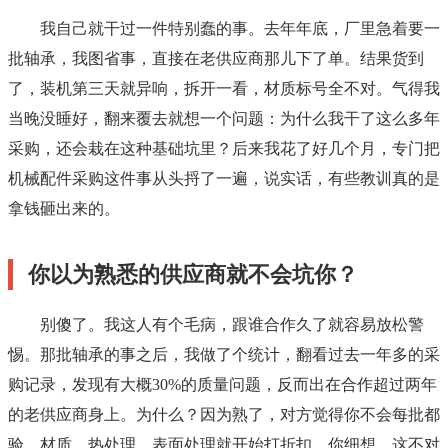
我自己就干过一件特别蠢的事。去年年底，厂里急着要一
批轴承，我图省事，直接在老供应商那儿下了单。结果货到
了，装机第三天就异响，拆开一看，材质标号全不对。气得我
当晚没睡好，翻来覆去就想一个问题：为什么我干了这么多年
采购，还会栽在这种基础坑里？后来我花了好几个月，专门把
机械配件采购这件事从头捋了一遍，说实话，有些教训真的是
拿钱砸出来的。
你以为熟悉的供应商就不会坑你？
别傻了。我这人有个毛病，跟谁合作久了就容易放松警
惕。那批轴承的事之后，我做了个统计，翻看过去一年多的采
购记录，发现有大概30%的质量问题，反而出在合作超过两年
的老供应商身上。为什么？因为熟了，对方觉得你不会每批都
验，材质、热处理、表面处理就开始打折扣。你细想，这不对