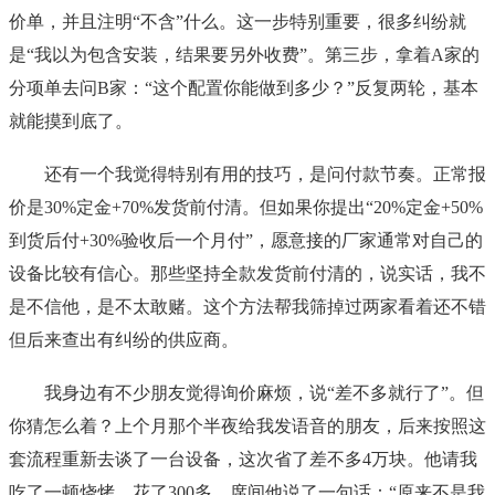
价单，并且注明“不含”什么。这一步特别重要，很多纠纷就
是“我以为包含安装，结果要另外收费”。第三步，拿着A家的
分项单去问B家：“这个配置你能做到多少？”反复两轮，基本
就能摸到底了。
还有一个我觉得特别有用的技巧，是问付款节奏。正常报
价是30%定金+70%发货前付清。但如果你提出“20%定金+50%
到货后付+30%验收后一个月付”，愿意接的厂家通常对自己的
设备比较有信心。那些坚持全款发货前付清的，说实话，我不
是不信他，是不太敢赌。这个方法帮我筛掉过两家看着还不错
但后来查出有纠纷的供应商。
我身边有不少朋友觉得询价麻烦，说“差不多就行了”。但
你猜怎么着？上个月那个半夜给我发语音的朋友，后来按照这
套流程重新去谈了一台设备，这次省了差不多4万块。他请我
吃了一顿烧烤，花了300多，席间他说了一句话：“原来不是我