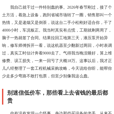
我自己就干过一件特别蠢的事。2026年春节刚过，接了个
土方活，着急上设备，跑到省城市场转了一圈，销售那叫一个
热情，又是递烟又是倒茶，说这台二手小松刚好适合你，干了
4000小时，车况板正。我当时其实有点慌，工期就剩两周了，
脑子一热就签了合同。结果拉回工地第三天，液压泵开始异
响，修车师傅拆开一看，说这机器至少翻新过两回，小时表调
过，真实工时估计奔着9000去了。气得我当晚没睡好，算上维
修费、误工损失，一来一回亏了大概18万。这事以后，我才正
儿八经整理了一套工程机械采购攻略，今天说给你听，能帮你
少走多少弯路不敢打包票，但至少别像我这么蠢。
别迷信低价车，那些看上去省钱的最后都
贵
你有没有发现一个怪事，身边那些买设备的老手，从来不