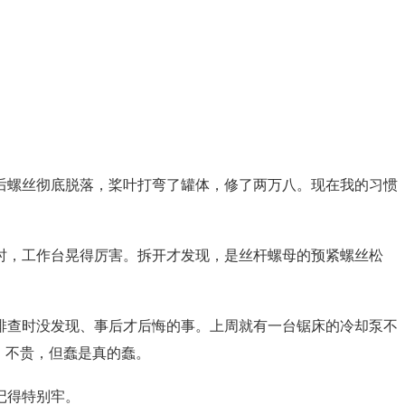
后螺丝彻底脱落，桨叶打弯了罐体，修了两万八。现在我的习惯
时，工作台晃得厉害。拆开才发现，是丝杆螺母的预紧螺丝松
排查时没发现、事后才后悔的事。上周就有一台锯床的冷却泵不
，不贵，但蠢是真的蠢。
记得特别牢。