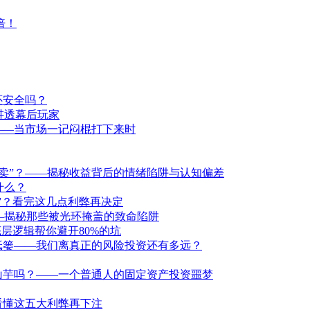
倍！
还安全吗？
讲透幕后玩家
——当市场一记闷棍打下来时
卖”？——揭秘收益背后的情绪陷阱与认知偏差
什么？
洞”？看完这几点利弊再决定
—揭秘那些被光环掩盖的致命陷阱
层逻辑帮你避开80%的坑
纸篓——我们离真正的风险投资还有多远？
山芋吗？——一个普通人的固定资产投资噩梦
看懂这五大利弊再下注