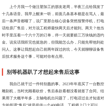
上个月我一个做注塑加工的朋友老周，半夜三点给我发了
十几条语音。我早上醒来一听，前面几条基本都是在骂人，最
后一条声音都哑了，说厂里那台核心设备突然报警停机，打电
话给原厂售后，对方说工程师最快两天后才能到。两天？他当
时手里压着一个六十万的订单，停一天就要赔三万块钱的违约
金。说实话我听完也挺急的，但我能怎么办，只能先帮他到处
问人。这事让我想起自己前两年踩过的坑，今天就聊聊设备售
后技术服务这个事，可能对你有点用。
别等机器趴了才想起来售后这事
我自己就干过一件特别蠢的事。2023年年底买了一台数控
雕刻机，当时光顾着砍价，售后条款看都没看就签了合同。结
果用了大概半年多，主轴电机出问题了，打电话过去才知道对
方的所谓“售后”就是提供一个400电话，工程师上门？可以，