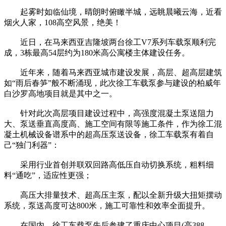
起雾时如临仙境，晴朗时俯瞰半城，远眺晨曦云海，近看
烟火人家，108高空风景，绝美！
近日，在马来西亚吉隆坡两台徐工V7系列车载泵顺利完
成，3栋最高54层约为180米高公寓楼主体建设任务。
近年来，随着马来西亚城市建设发展，高层、超高层建筑
如“雨后春笋”般不断涌现，此次徐工车载泵参与建设的柏威年
白沙罗高地项目就是其中之一。
针对此次高层项目建设过程中，高强度混凝土泵送阻力
大、泵送垂直高度高、施工空间有限等施工条件，作为徐工混
凝土机械设备谱系中的超高压泵送设备，徐工车载泵有着自
己“独门利器”：
采用行业首创并联双回路高低压自动切换系统，粗料细
料“通吃”，适应性更强；
高压大排量技术、超高压主泵，配以全新升级大扭矩摆动
系统，泵送高度可达800米，施工可靠性和效率全面提升。
在国内，徐工车载泵先后参建了重庆中心项目(高388