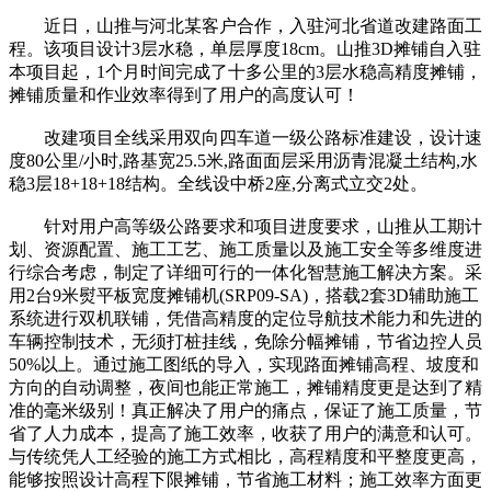
近日，山推与河北某客户合作，入驻河北省道改建路面工
程。该项目设计3层水稳，单层厚度18cm。山推3D摊铺自入驻
本项目起，1个月时间完成了十多公里的3层水稳高精度摊铺，
摊铺质量和作业效率得到了用户的高度认可！
改建项目全线采用双向四车道一级公路标准建设，设计速
度80公里/小时,路基宽25.5米,路面面层采用沥青混凝土结构,水
稳3层18+18+18结构。全线设中桥2座,分离式立交2处。
针对用户高等级公路要求和项目进度要求，山推从工期计
划、资源配置、施工工艺、施工质量以及施工安全等多维度进
行综合考虑，制定了详细可行的一体化智慧施工解决方案。采
用2台9米熨平板宽度摊铺机(SRP09-SA)，搭载2套3D辅助施工
系统进行双机联铺，凭借高精度的定位导航技术能力和先进的
车辆控制技术，无须打桩挂线，免除分幅摊铺，节省边控人员
50%以上。通过施工图纸的导入，实现路面摊铺高程、坡度和
方向的自动调整，夜间也能正常施工，摊铺精度更是达到了精
准的毫米级别！真正解决了用户的痛点，保证了施工质量，节
省了人力成本，提高了施工效率，收获了用户的满意和认可。
与传统凭人工经验的施工方式相比，高程精度和平整度更高，
能够按照设计高程下限摊铺，节省施工材料；施工效率方面更