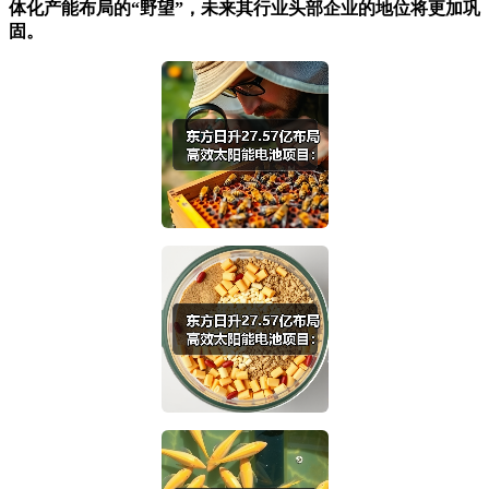
体化产能布局的“野望”，未来其行业头部企业的地位将更加巩
固。