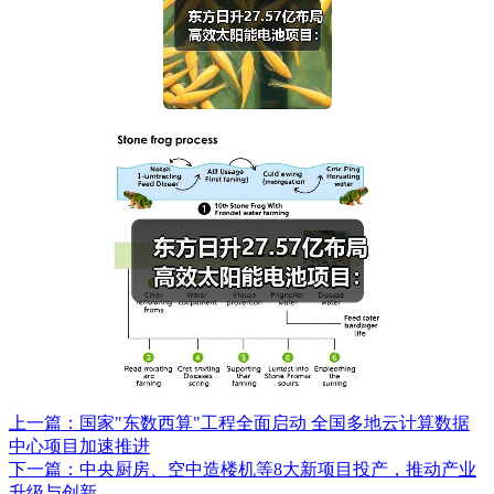
上一篇：国家"东数西算"工程全面启动 全国多地云计算数据
中心项目加速推进
下一篇：中央厨房、空中造楼机等8大新项目投产，推动产业
升级与创新