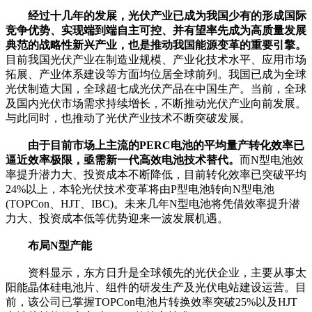
经过十几年的发展，光伏产业已成为我国少有的形成国际
竞争优势、实现端到端自主可控、并有望率先成为高质量发展
典范的战略性新兴产业，也是推动我国能源变革的重要引擎。
目前我国光伏产业在制造业规模、产业化技术水平、应用市场
拓展、产业体系建设等方面均位居全球前列。我国已成为全球
光伏制造大国，全球超七成光伏产品在中国生产。当前，全球
及国内光伏市场需求持续增长，不断推动光伏产业向前发展。
与此同时，也推动了光伏产业技术不断突破发展。
由于目前市场上主流的PERC电池的平均量产转化效率已
逼近效率极限，亟需新一代高效电池技术替代。
而N型电池效
率提升潜力大、投资成本不断降低，目前转化效率已突破平均
24%以上，本轮光伏技术变革将由P型电池转向N型电池
(TOPCon、HJT、IBC)。未来几年N型电池将凭借效率提升潜
力大、投资成本低等优势迎来一波发展机遇。
布局N型产能
资料显示，东方日升是全球领先的光伏企业，主要从事太
阳能晶体硅电池片、组件的研发生产及光伏电站建设运营。目
前，该公司已掌握TOPCon电池片转换效率突破25%以及HJT