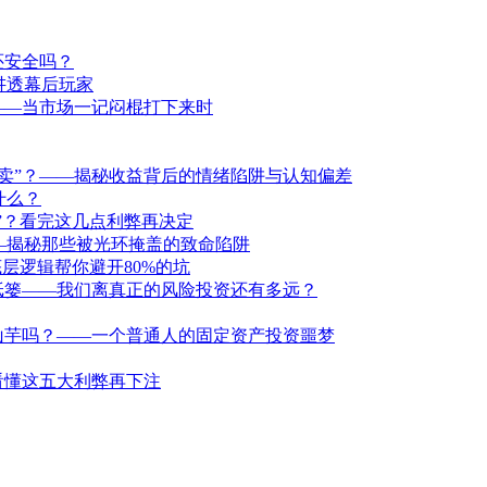
还安全吗？
讲透幕后玩家
——当市场一记闷棍打下来时
卖”？——揭秘收益背后的情绪陷阱与认知偏差
什么？
洞”？看完这几点利弊再决定
—揭秘那些被光环掩盖的致命陷阱
层逻辑帮你避开80%的坑
纸篓——我们离真正的风险投资还有多远？
山芋吗？——一个普通人的固定资产投资噩梦
看懂这五大利弊再下注