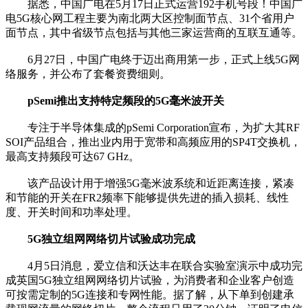
据悉，中国广电在5月17日正式运营192手机号段！中国广
电5G核心网工程主要为南北两大区控制面节点、31个省用户
面节点，其中省级节点包括与其他三家运营商的互联互通等。
6月27日，中国广电终于迈出商用第一步，正式上线5G网
络服务，并公布了套餐资费细则。
pSemi推出支持特定频段的5G毫米波开关
专注于半导体集成的pSemi Corporation宣布，为扩大其RF
SOI产品组合，推出业内用于宽带和高频应用的SP4T交换机，
最高支持频段可达67 GHz。
该产品设计用于增强5G毫米波系统和近距离连接，紧凑
和节能的开关在FR2频率下能够提供先进的插入损耗、线性
度、开关时间和功率处理。
5G独立组网网络切片试验成功完成
4月5日消息，爱立信和沃达丰在联合实验室演示中成功完
成英国5G独立组网网络切片试验，为消费者和企业客户创造
可按需定制的5G连接和专网性能。据了解，从下单到创建承