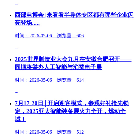
...
西部电博会 |来看看半导体专区都有哪些企业闪
亮登场.....
时间：2026-05-06 浏览量：606
...
2025世界制造业大会九月在安徽合肥召开——
同期将举办人工智能与消费电子展
时间：2026-05-06 浏览量：614
...
7月17-20日│开启迎客模式，参观好礼抢先锁
定，2025亚太智能装备展火力全开，燃动全
城！
时间：2026-05-06 浏览量：512