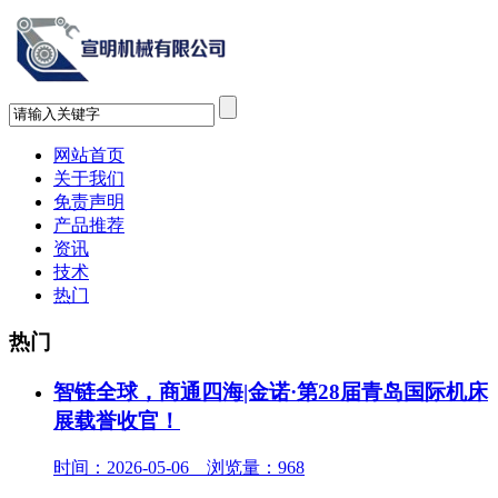
网站首页
关于我们
免责声明
产品推荐
资讯
技术
热门
热门
智链全球，商通四海|金诺·第28届青岛国际机床
展载誉收官！
时间：2026-05-06 浏览量：968