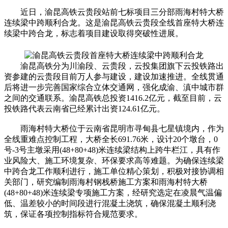
近日，渝昆高铁云贵段站前七标项目三分部雨海村特大桥
连续梁中跨顺利合龙。这是渝昆高铁云贵段全线首座特大桥连
续梁中跨合龙，标志着项目建设取得突破性进展。
渝昆高铁分为川渝段、云贵段，云投集团旗下云投铁路出
资参建的云贵段目前万人参与建设，建设加速推进。全线贯通
后将进一步完善国家综合立体交通网，强化成渝、滇中城市群
之间的交通联系。渝昆高铁总投资1416.2亿元，截至目前，云
投铁路代表云南省已经累计出资124.61亿元。
雨海村特大桥位于云南省昆明市寻甸县七星镇境内，作为
全线重难点控制工程，大桥全长691.76米，设计20个墩台，0
号-3号主墩采用(48+80+48)米连续梁结构上跨牛栏江，具有作
业风险大、施工环境复杂、环保要求高等难题。为确保连续梁
中跨合龙工作顺利进行，施工单位精心策划，积极对接协调相
关部门，研究编制雨海村钢栈桥施工方案和雨海村特大桥
(48+80+48)米连续梁专项施工方案，经研究选定在凌晨气温偏
低、温差较小的时间段进行混凝土浇筑，确保混凝土顺利浇
筑，保证各项控制指标符合规范要求。