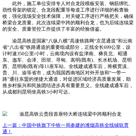
此外，施工单位安排专人对合龙段模板安装、钢筋绑扎、
劲性骨架的锁定、合龙段配重等每道工序进行详细的检查验
收，强化现场安全技术保障，对关键工序进行严格把关，确保
桥梁合龙质量。此次连续梁中跨的顺利合龙，也为后续连续梁
的安全、质量管控工作提供了丰富的经验借鉴。
渝昆高铁是国家“八纵八横”高速铁路网“京昆通道”和云南
省“八出省”铁路通道的重要组成部分，正线全长699公里，设
计时速350公里/小时，云南境内设有盐津南、彝良北、昭通
东、迤车、会泽、田坝、寻甸、嵩明(既有)、长水机场、昆明
西、昆明南(既有)等11座车站。全线建成通车后，将横贯滇、
贵、川、渝等省市，成为我国西南地区对外开放和“一带一
路”通往东盟的便捷大通道，对促进区域经济高质量发展，助
推乡村振兴和民族团结进步具有重要意义。全线建成通车后，
从成都到昆明坐高铁3小时可达。
上一篇：中国中铁旗下中铁一局参建的潍烟高铁全线铺轨贯
通！