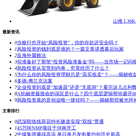
山推 L36
最新资讯
0
当银行也开始“风险投资”，你的存款还安全吗？
1
风险投资的钱到底是谁的？一篇文章讲透幕后玩家
2
反海外腐败法
3
你准备好了那笔“投资风险准备金”吗——当市场一记闷
4
风险投资从蛮荒到内卷，究竟经历了什么？
5
为什么你的风险投资理财总是“高买低卖”？——揭秘收
6
多德-弗兰克法案
7
企业投资到底是“加速器”还是“无底洞”？看完这几点利
8
A轮融资最致命的误区是什么？四个底层逻辑帮你避开8
9
风险投资真的是创业唯一捷径吗？——揭秘那些被光环
文章排行
0
武深联络线荷花特长隧道实现“双线”贯通
1
45万吨NMP项目于河南开工
2
中煤集团鏖战高温 单日单月发电量均创历史新高