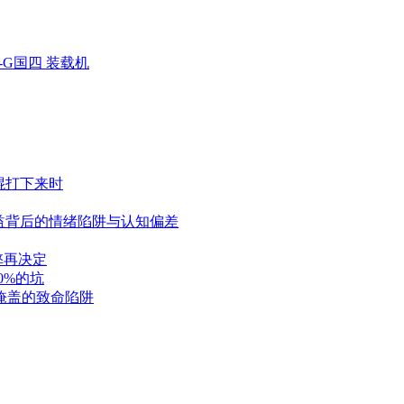
K-G国四 装载机
棍打下来时
益背后的情绪陷阱与认知偏差
弊再决定
0%的坑
掩盖的致命陷阱