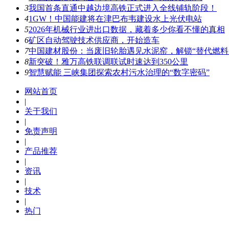
3
我国首条直通中越边境高铁正式进入全线铺轨阶段！
4
1GW！中国能建将在津巴布韦建设水上光伏电站
5
2026年机械行业进出口数据，藏着多少你看不懂的真相
6
矿区自动驾驶技术供应商，开始造车
7
中国建材股份：当废旧轮胎遇见水泥窑，解锁“替代燃料
8
新突破！雅万高铁联调联试时速达到350公里
9
智慧赋能 三峡集团探索农村污水治理的“数字密码”
网站首页
|
关于我们
|
免责声明
|
产品推荐
|
资讯
|
技术
|
热门