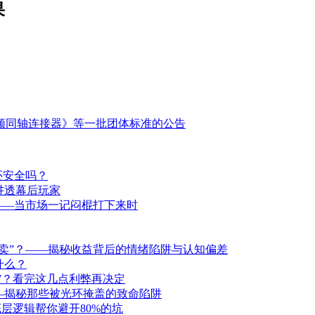
果
频同轴连接器》等一批团体标准的公告
还安全吗？
讲透幕后玩家
——当市场一记闷棍打下来时
卖”？——揭秘收益背后的情绪陷阱与认知偏差
什么？
洞”？看完这几点利弊再决定
—揭秘那些被光环掩盖的致命陷阱
层逻辑帮你避开80%的坑