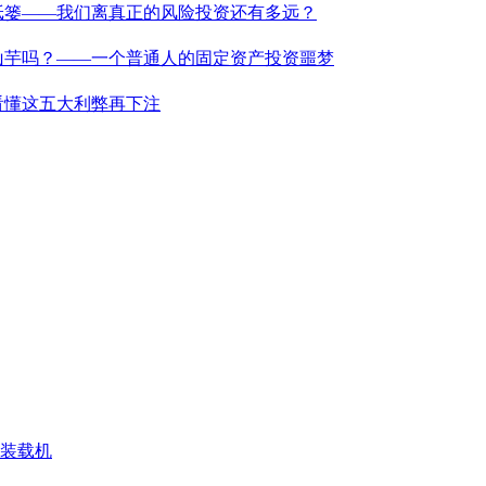
纸篓——我们离真正的风险投资还有多远？
山芋吗？——一个普通人的固定资产投资噩梦
看懂这五大利弊再下注
N 装载机